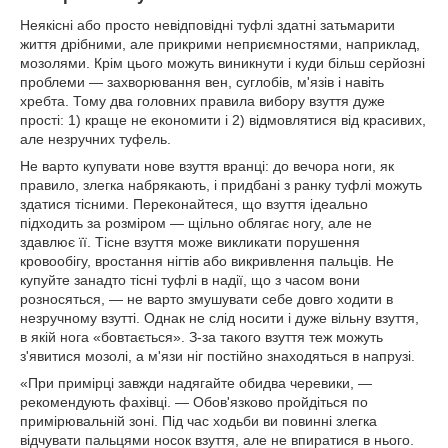
Неякісні або просто невідповідні туфлі здатні затьмарити
життя дрібними, але прикрими неприємностями, наприклад,
мозолями. Крім цього можуть виникнути і куди більш серйозні
проблеми — захворювання вен, суглобів, м'язів і навіть
хребта. Тому два головних правила вибору взуття дуже
прості: 1) краще не економити і 2) відмовлятися від красивих,
але незручних туфель.
Не варто купувати нове взуття вранці: до вечора ноги, як
правило, злегка набрякають, і придбані з ранку туфлі можуть
здатися тісними. Переконайтеся, що взуття ідеально
підходить за розміром — щільно облягає ногу, але не
здавлює її. Тісне взуття може викликати порушення
кровообігу, вростання нігтів або викривлення пальців. Не
купуйте занадто тісні туфлі в надії, що з часом вони
розносяться, — не варто змушувати себе довго ходити в
незручному взутті. Однак не слід носити і дуже вільну взуття,
в якій нога «бовтається». З-за такого взуття теж можуть
з'явитися мозолі, а м'язи ніг постійно знаходяться в напрузі.
«При примірці завжди надягайте обидва черевики, —
рекомендують фахівці. — Обов'язково пройдіться по
примірювальній зоні. Під час ходьби ви повинні злегка
відчувати пальцями носок взуття, але не впиратися в нього.