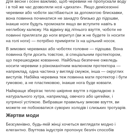
Для весни і осені важливо, щоб черевики не пропускали воду
і в той же час дозволяли нозі «дихати». Якщо демісезонні
черевики або чоботи застібаються за допомогою блискавки,
вона повинна починатися не занадто близько до підошви,
інакше ноги будуть промокати якщо ви вступите навіть в
неглибоку калюжу. На відміну від літнього взуття, чоботи не
повинні прилягати до ноги впритул (ви ж не будете їх носити
на голі ноги) — потрібно приміряти їх на щільний носок.
В зимових черевиках або чоботях головне — підошва. Вона
повинна бути досить товстою, зі спеціальним протектором,
що перешкоджає ковзанню. Найбільш безпечне ожеледь
носити черевики з різноманітним малюнком протектора —
наприклад, одна частина у вигляді смужок, інша — округлих
виступів. Набійка черевика теж повинна мати протектор і бути
гумовою, а не пластиковою, інакше нога буде ковзати.
Найкраще зберігає тепло шкіряне взуття з підкладкою з
натурального хутра, наприклад, овечого або цигейки, і
хутряної устілкою. Вибравши правильну зимове взуття, ви
можете не побоюватися суворих холодів і слизьких тротуарів.
Жертви моди
Безсумнівно, будь-якій жінці хочеться виглядати модно і
елегантно. Взуттєва індустрія пропонує безліч способів