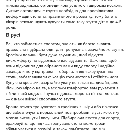
м'яким задником, ортопедичною устілкою і широким носком.
Дитяче ортопедичне взуття необхідна для профілактики
деформацій стопи та правильного її розвитку, тому багато
лікарів рекомендують купувати саме таку взуття дітям до 4-5
років.
В русі
Всі, хто займається спортом, знають, як багато значить
правильно підібрана одяг для тренувань і, звичайно ж, взуття.
Кросівки повинні бути дуже зручними, щоб відчуття
дискомфорту не відволікало вас від занять. Важливо, щоб
вони підходили для обраного вами виду спорту і надійно
захищали ногу від травм — оберігали від «скручування»
стопи, забезпечували фіксацію голеностопа і стійкість ноги.
Купуючи кросівки, звертайте увагу не тільки на дизайн, але
більшою мірою на те, наскільки комфортно вам рухатися в
тій чи іншій моделі. Гнучка підошва, жорстка п'ятка, легкість
— ознаки якісної спортивного взуття.
Краще всього тренуватися в кросівках з шкіри або гір-текса,
що забезпечують нормальний повітрообмін, з устілкою, яку
можна витягнути і висушити. Підбираючи взуття для спорту,
враховуйте, що під час тренувань стопа може трохи
збільшуватися в розмірі, а також пам'ятаєте, що між