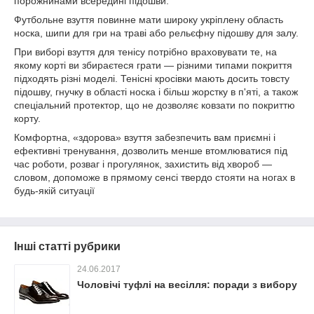
порожнинами всередині підошви.
Футбольне взуття повинне мати широку укріплену область
носка, шипи для гри на траві або рельєфну підошву для залу.
При виборі взуття для тенісу потрібно враховувати те, на
якому корті ви збираєтеся грати — різними типами покриття
підходять різні моделі. Тенісні кросівки мають досить товсту
підошву, гнучку в області носка і більш жорстку в п'яті, а також
спеціальний протектор, що не дозволяє ковзати по покриттю
корту.
Комфортна, «здорова» взуття забезпечить вам приємні і
ефективні тренування, дозволить менше втомлюватися під
час роботи, розваг і прогулянок, захистить від хвороб —
словом, допоможе в прямому сенсі твердо стояти на ногах в
будь-якій ситуації
Інші статті рубрики
24.06.2017
Чоловічі туфлі на весілля: поради з вибору