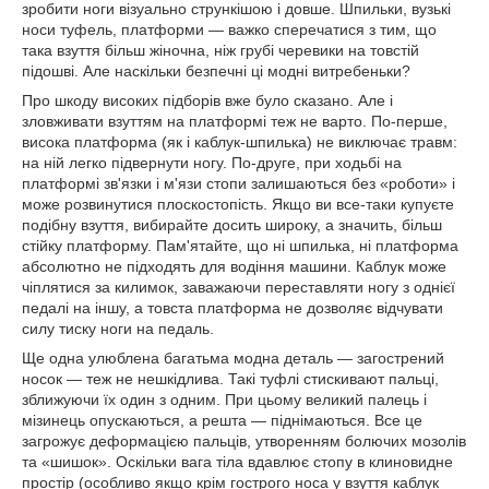
зробити ноги візуально стрункішою і довше. Шпильки, вузькі
носи туфель, платформи — важко сперечатися з тим, що
така взуття більш жіночна, ніж грубі черевики на товстій
підошві. Але наскільки безпечні ці модні витребеньки?
Про шкоду високих підборів вже було сказано. Але і
зловживати взуттям на платформі теж не варто. По-перше,
висока платформа (як і каблук-шпилька) не виключає травм:
на ній легко підвернути ногу. По-друге, при ходьбі на
платформі зв'язки і м'язи стопи залишаються без «роботи» і
може розвинутися плоскостопість. Якщо ви все-таки купуєте
подібну взуття, вибирайте досить широку, а значить, більш
стійку платформу. Пам'ятайте, що ні шпилька, ні платформа
абсолютно не підходять для водіння машини. Каблук може
чіплятися за килимок, заважаючи переставляти ногу з однієї
педалі на іншу, а товста платформа не дозволяє відчувати
силу тиску ноги на педаль.
Ще одна улюблена багатьма модна деталь — загострений
носок — теж не нешкідлива. Такі туфлі стискивают пальці,
зближуючи їх один з одним. При цьому великий палець і
мізинець опускаються, а решта — піднімаються. Все це
загрожує деформацією пальців, утворенням болючих мозолів
та «шишок». Оскільки вага тіла вдавлює стопу в клиновидне
простір (особливо якщо крім гострого носа у взуття каблук