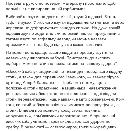
Проведіть рукою по поверхні матеріалу і простежте, щоб
пальці ніг не випирали на ній горбиками».
Вибирайте взуття на досить м'якій, гнучкій підошві. Зігніть
туфлі в руках. У якісного взуття підошва легко гнеться, а верх
черевика не деформується занадто сильно. На дуже тонкій
підошві зручно ходити тільки по рівній підлозі, прогулянки в
такому взутті по асфальту навряд чи можна назвати
приємними — нога буде відчувати кожен камінчик.
На кожен день краще всього віддати перевагу взуття на
невеликому широкому каблуці. Пристрасть до високих
підборів може негативно позначитися на вашому здоров'ї.
«Високий каблук шкідливий не тільки для переднього відділу
стопи, а також для середнього і заднього, — вважає хірург-
ортопед Андрій Карданів. — Проблема в тому, що в
положенні стопи практично «навшпиньки» навантаження
розподіляється абсолютно не фізіологічно — одні відділи
стопи перевантажені, інші, навпаки, надто розвантажені. Крім
того, високий каблук повністю «вимикає» ресорну функцію
стопи. В ідеалі при кожному кроці стопа повинна
«пружинити», пом'якшуючи навантаження. А при носінні
високих каблуків кожен крок висловлюється ударом по
хребту. В результаті — остеохондроз, грижі міжхребцевих