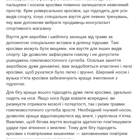
пальцями і носком кросівки повинно залишатися невеликий
простір. Крім універсальних кросівок, що підходять для усіх
видів спорту, існує спеціальне взуття для певних тренувань,
яку вам допоможе вибрати продавець-консультант
спортивного магазину.
Взуття для аеробіки і шейпінгу захищає від травм за
допомогою спеціальних вставок в ділянці підошви. Такі
кросівки можуть бути вищими, ніж взуття для інших видів
спорту. Це дозволяє зафіксувати гомілку і не допустити
ушкоджень гомілковостопного суглоба. Оскільки заняття
аеробікою дуже динамічні, вам знадобляться еластичні і легкі
кросівки, щоб рухатися було легко і зручно. Широкий носок і
вузька п'ята кросівок забезпечують краще зчеплення з
підлогою.
Для бігу краще всього підходять дуже легкі кросівки, ідеально
сидять на нозі. Якщо нога буде ковзати всередині, ви
ризикуєте отримати мозолі і потертості, так і ризик травми
гомілковостопного суглоба зросте. Необхідний гнучкий носок,
дозволяє краще відштовхуватися від землі, і укріплена п'ятка.
Важливо, щоб бігова взуття володіла здатністю пом'якшувати
удари при зіткненні з землею. Тому для бігу підходять
кросівки з повітряними кишенями — заповненими повітрям