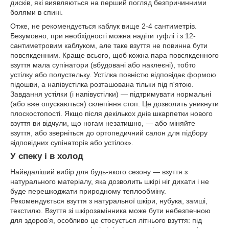
дисків, які виявляються на перший погляд безпричинними
болями в спині.
Отже, не рекомендується каблук вище 2-4 сантиметрів.
Безумовно, при необхідності можна надіти туфлі і з 12-
сантиметровим каблуком, але таке взуття не повинна бути
повсякденним. Краще всього, щоб кожна пара повсякденного
взуття мала супінатори (вбудовані або наклеєні), тобто
устілку або полустельку. Устілка повністю відповідає формою
підошви, а напівустілка розташована тільки під п'ятою.
Завдання устілки (і напівустілки) — підтримувати нормальні
(або вже опускаються) склепіння стоп. Це дозволить уникнути
плоскостопості. Якщо після декількох днів шкарпетки нового
взуття ви відчули, що ногам незатишно, — або міняйте
взуття, або зверніться до ортопедичний салон для підбору
відповідних супінаторів або устілок».
У спеку і в холод
Найвдаліший вибір для будь-якого сезону — взуття з
натурального матеріалу, яка дозволить шкірі ніг дихати і не
буде перешкоджати природному теплообміну.
Рекомендується взуття з натуральної шкіри, нубука, замші,
текстилю. Взуття зі шкірозамінника може бути небезпечною
для здоров'я, особливо це стосується літнього взуття: під