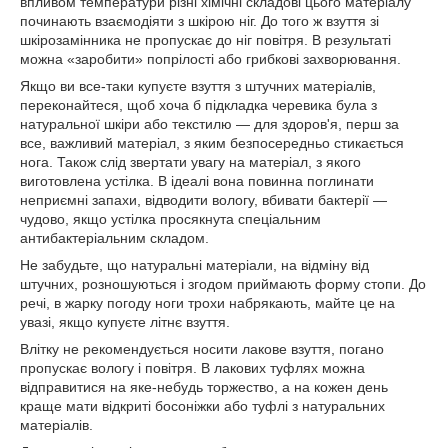
впливом температури різні хімічні складові цього матеріалу
починають взаємодіяти з шкірою ніг. До того ж взуття зі
шкірозамінника не пропускає до ніг повітря. В результаті
можна «заробити» попрілості або грибкові захворювання.
Якщо ви все-таки купуєте взуття з штучних матеріалів,
переконайтеся, щоб хоча б підкладка черевика була з
натуральної шкіри або текстилю — для здоров'я, перш за
все, важливий матеріал, з яким безпосередньо стикається
нога. Також слід звертати увагу на матеріал, з якого
виготовлена устілка. В ідеалі вона повинна поглинати
неприємні запахи, відводити вологу, вбивати бактерії —
чудово, якщо устілка просякнута спеціальним
антибактеріальним складом.
Не забудьте, що натуральні матеріали, на відміну від
штучних, розношуються і згодом приймають форму стопи. До
речі, в жарку погоду ноги трохи набрякають, майте це на
увазі, якщо купуєте літнє взуття.
Влітку не рекомендується носити лакове взуття, погано
пропускає вологу і повітря. В лакових туфлях можна
відправитися на яке-небудь торжество, а на кожен день
краще мати відкриті босоніжки або туфлі з натуральних
матеріалів.