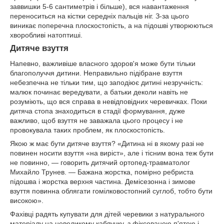
заввишки 5-6 сантиметрів і більше), вся навантаження
переноситься на кістки середніх пальців ніг. З-за цього
виникає поперечна плоскостопість, а на підошві утворюються
хворобливі натоптиші.
Дитяче взуття
Напевно, важливіше власного здоров'я може бути тільки
благополуччя дитини. Неправильно підібране взуття
небезпечна не тільки тим, що заподіює дитині незручність:
малюк починає вередувати, а батьки деколи навіть не
розуміють, що вся справа в невідповідних черевичках. Поки
дитяча стопа знаходиться в стадії формування, дуже
важливо, щоб взуття не заважала цього процесу і не
провокувала таких проблем, як плоскостопість.
Якою ж має бути дитяче взуття? «Дитина ні в якому разі не
повинен носити взуття «на виріст», але і тісним вона теж бути
не повинно, — говорить дитячий ортопед-травматолог
Михайло Трунев. — Бажана жорстка, помірно ребриста
підошва і жорстка верхня частина. Демісезонна і зимове
взуття повинна облягати гомілковостопний суглоб, тобто бути
високою».
Фахівці радять купувати для дітей черевики з натурального
матеріалу на невеликому каблучку, з фіксованою п'ятою і