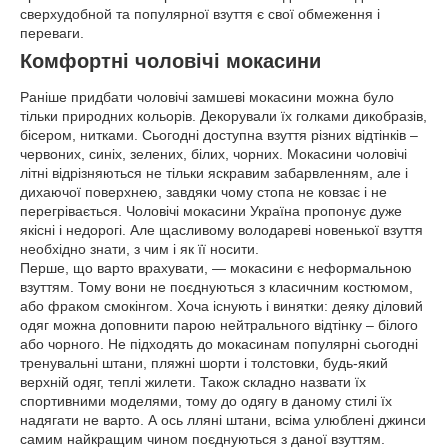
сверхудобной та популярної взуття є свої обмеження і
переваги.
Комфортні чоловічі мокасини
Раніше придбати чоловічі замшеві мокасини можна було
тільки природних кольорів. Декорували їх голками дикобразів,
бісером, нитками. Сьогодні доступна взуття різних відтінків –
червоних, синіх, зелених, білих, чорних. Мокасини чоловічі
літні відрізняються не тільки яскравим забарвленням, але і
дихаючої поверхнею, завдяки чому стопа не ковзає і не
перегрівається. Чоловічі мокасини Україна пропонує дуже
якісні і недорогі. Але щасливому володареві новенької взуття
необхідно знати, з чим і як її носити.
Перше, що варто врахувати, ― мокасини є неформальною
взуттям. Тому вони не поєднуються з класичним костюмом,
або фраком смокінгом. Хоча існують і винятки: деяку діловий
одяг можна доповнити парою нейтрального відтінку – білого
або чорного. Не підходять до мокасинам популярні сьогодні
тренувальні штани, пляжні шорти і толстовки, будь-який
верхній одяг, теплі жилети. Також складно назвати їх
спортивними моделями, тому до одягу в даному стилі їх
надягати не варто. А ось лляні штани, всіма улюблені джинси
самим найкращим чином поєднуються з даної взуттям.