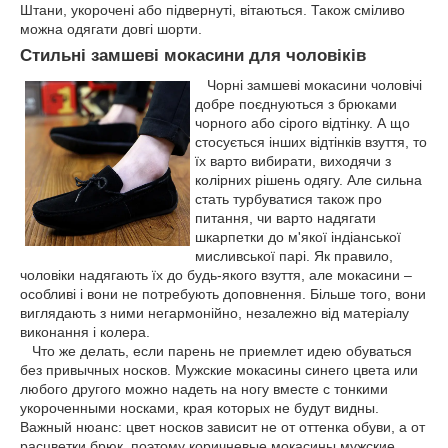
Штани, укорочені або підвернуті, вітаються. Також сміливо
можна одягати довгі шорти.
Стильні замшеві мокасини для чоловіків
Чорні замшеві мокасини чоловічі
добре поєднуються з брюками
чорного або сірого відтінку. А що
стосується інших відтінків взуття, то
їх варто вибирати, виходячи з
колірних рішень одягу. Але сильна
стать турбуватися також про
питання, чи варто надягати
шкарпетки до м'якої індіанської
мисливської парі. Як правило,
чоловіки надягають їх до будь-якого взуття, але мокасини –
особливі і вони не потребують доповнення. Більше того, вони
виглядають з ними негармонійно, незалежно від матеріалу
виконання і колера.
Что же делать, если парень не приемлет идею обуваться
без привычных носков. Мужские мокасины синего цвета или
любого другого можно надеть на ногу вместе с тонкими
укороченными носками, края которых не будут видны.
Важный нюанс: цвет носков зависит не от оттенка обуви, а от
расцветки брюк, поэтому коричневые мокасины мужские