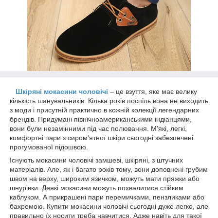
Шкіряні мокасини чоловічі
– це взуття, яке має велику
кількість шанувальників. Кілька років поспіль вона не виходить
з моди і присутній практично в кожній колекції легендарних
брендів. Придумані північноамериканськими індіанцями,
вони були незамінними під час полювання. М'які, легкі,
комфортні пари з сиром'ятної шкіри сьогодні забезпечені
прогумованої підошвою.
Існують мокасини чоловічі замшеві, шкіряні, з штучних
матеріалів. Але, як і багато років тому, вони доповнені грубим
швом на верху, широким язичком, можуть мати пряжки або
шнурівки. Деякі мокасини можуть похвалитися стійким
каблуком. А прикрашені пари перемичками, пензликами або
бахромою. Купити мокасини чоловічі сьогодні дуже легко, але
правильно їх носити треба навчитися. Адже навіть для такої