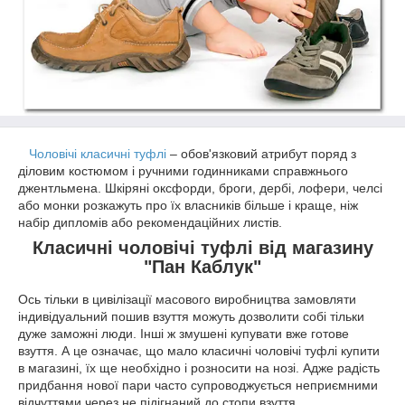
Чоловічі класичні туфлі
– обов'язковий атрибут поряд з
діловим костюмом і ручними годинниками справжнього
джентльмена. Шкіряні оксфорди, броги, дербі, лофери, челсі
або монки розкажуть про їх власників більше і краще, ніж
набір дипломів або рекомендаційних листів.
Класичні чоловічі туфлі від магазину
"Пан Каблук"
Ось тільки в цивілізації масового виробництва замовляти
індивідуальний пошив взуття можуть дозволити собі тільки
дуже заможні люди. Інші ж змушені купувати вже готове
взуття. А це означає, що мало класичні чоловічі туфлі купити
в магазині, їх ще необхідно і розносити на нозі. Адже радість
придбання нової пари часто супроводжується неприємними
відчуттями через не підігнаний до стопи взуття.