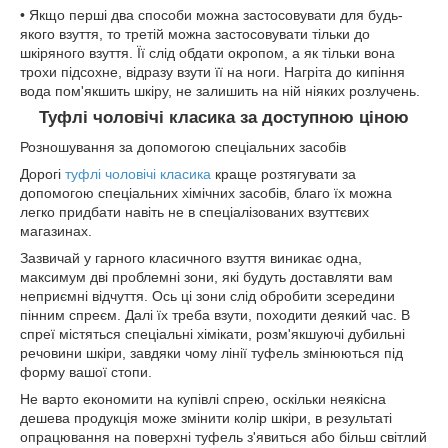
• Якщо перші два способи можна застосовувати для будь-
якого взуття, то третій можна застосовувати тільки до
шкіряного взуття. Її слід обдати окропом, а як тільки вона
трохи підсохне, відразу взути її на ноги. Нагріта до кипіння
вода пом'якшить шкіру, не залишить на ній ніяких розлучень.
Туфлі чоловічі класика за доступною ціною
Розношування за допомогою спеціальних засобів
Дорогі
туфлі чоловічі класика
краще розтягувати за
допомогою спеціальних хімічних засобів, благо їх можна
легко придбати навіть не в спеціалізованих взуттєвих
магазинах.
Зазвичай у гарного класичного взуття виникає одна,
максимум дві проблемні зони, які будуть доставляти вам
неприємні відчуття. Ось ці зони слід обробити зсередини
пінним спреєм. Далі їх треба взути, походити деякий час. В
спреї містяться спеціальні хімікати, розм'якшуючі дубильні
речовини шкіри, завдяки чому лінії туфель змінюються під
форму вашої стопи.
Не варто економити на купівлі спрею, оскільки неякісна
дешева продукція може змінити колір шкіри, в результаті
опрацювання на поверхні туфель з'явиться або більш світлий