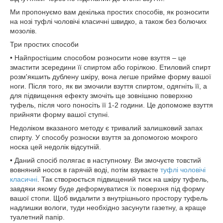
Ми пропонуємо вам декілька простих способів, як розносити
на нозі туфлі чоловічі класичні швидко, а також без болючих
мозолів.
Три простих способи
• Найпростішим способом розносити нове взуття – це
змастити зсередини її спиртом або горілкою. Етиловий спирт
розм'якшить дублену шкіру, вона легше прийме форму вашої
ноги. Після того, як ви змочили взуття спиртом, одягніть її, а
для підвищення ефекту змочіть ще зовнішню поверхню
туфель, після чого поносіть її 1-2 години. Це допоможе взуття
прийняти форму вашої ступні.
Недоліком вказаного методу є тривалий залишковий запах
спирту. У способу розноски взуття за допомогою мокрого
носка цей недолік відсутній.
• Даний спосіб полягає в наступному. Ви змочуєте товстий
вовняний носок в гарячій воді, потім взуваєте
туфлі чоловічі
класичні
. Так створюється підвищений тиск на шкіру туфель,
завдяки якому буде деформуватися їх поверхня під форму
вашої стопи. Щоб видалити з внутрішнього простору туфель
надлишки вологи, туди необхідно засунути газетну, а краще
туалетний папір.