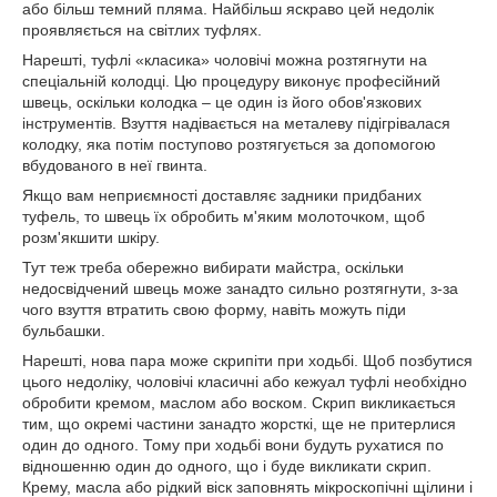
або більш темний пляма. Найбільш яскраво цей недолік
проявляється на світлих туфлях.
Нарешті, туфлі «класика» чоловічі можна розтягнути на
спеціальній колодці. Цю процедуру виконує професійний
швець, оскільки колодка – це один із його обов'язкових
інструментів. Взуття надівається на металеву підігрівалася
колодку, яка потім поступово розтягується за допомогою
вбудованого в неї гвинта.
Якщо вам неприємності доставляє задники придбаних
туфель, то швець їх обробить м'яким молоточком, щоб
розм'якшити шкіру.
Тут теж треба обережно вибирати майстра, оскільки
недосвідчений швець може занадто сильно розтягнути, з-за
чого взуття втратить свою форму, навіть можуть піди
бульбашки.
Нарешті, нова пара може скрипіти при ходьбі. Щоб позбутися
цього недоліку, чоловічі класичні або кежуал туфлі необхідно
обробити кремом, маслом або воском. Скрип викликається
тим, що окремі частини занадто жорсткі, ще не притерлися
один до одного. Тому при ходьбі вони будуть рухатися по
відношенню один до одного, що і буде викликати скрип.
Крему, масла або рідкий віск заповнять мікроскопічні щілини і