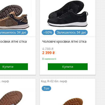
алишилось 34 дні
–50%
Залишилось 34 дні
осівки літні сітка
Чоловічі кросівки літні сітка
4 798 ₴
2 399 ₴
В наявності
Купити
Купити
. перф
R-02 біл. перф
Топ