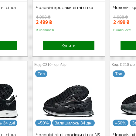
тні сітка
Чоловічі кросівки літні сітка
Чоловічі кр
4 998 ₴
4 998 ₴
2 499 ₴
2 499 ₴
В наявності
В наявності
Купити
С210 чорн/сір
С210 сір
Топ
Топ
 34 дні
–50%
Залишилось 34 дні
–50%
З
тні сітка
Чоловічі літні кросівки сітка NS
Чоловічі лі