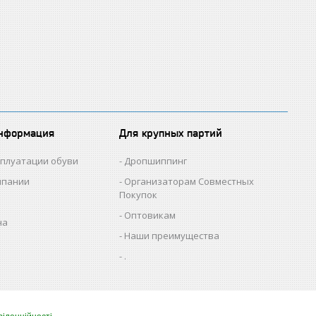
информация
Для крупных партий
сплуатации обуви
Дропшиппинг
мпании
Организаторам Совместных
Покупок
Оптовикам
на
Наши преимущества
.