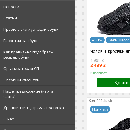
Новости
Статьи
Правила эксплуатации обуви
–50%
Залишилось
Гарантия на обувь
Чоловічі кросівки лі
Как правильно подобрать
размер обуви
4 998 ₴
2 499 ₴
Организаторам СП
В наявності
Оптовым клиентам
Купити
Наше предложение (карта
сайта)
615сір сіт
Дропшиппинг , прямая поставка
Новинка
О нас