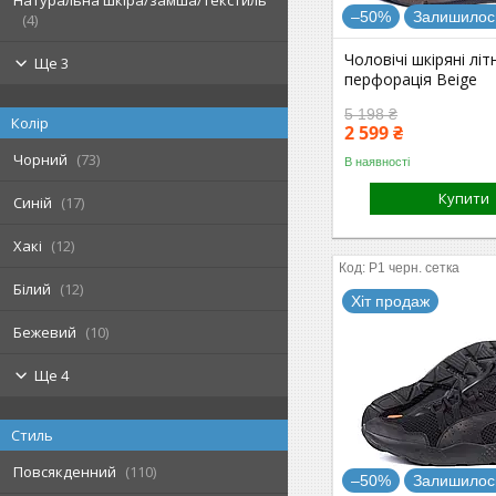
Натуральна шкіра/замша/текстиль
–50%
Залишилось
4
Чоловічі шкіряні літн
Ще 3
перфорація Beige
5 198 ₴
Колір
2 599 ₴
Чорний
73
В наявності
Купити
Синій
17
Хакі
12
P1 черн. сетка
Білий
12
Хіт продаж
Бежевий
10
Ще 4
Стиль
Повсякденний
110
–50%
Залишилось