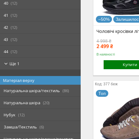
40
12
41
12
–50%
Залишилось
42
12
Чоловічі кросівки лі
43
12
4 998 ₴
2 499 ₴
44
12
В наявності
Ще 1
Купити
Матеріал верху
377 беж
Натуральна шкіра/текстиль
86
Топ
Натуральна шкіра
20
Нубук
12
Замша/Текстиль
6