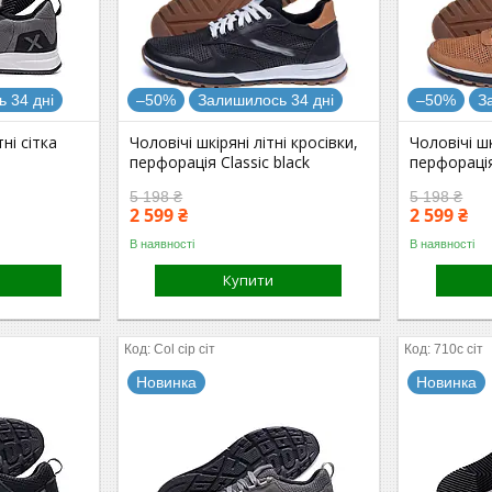
 34 дні
–50%
Залишилось 34 дні
–50%
З
тні сітка
Чоловічі шкіряні літні кросівки,
Чоловічі шк
перфорація Classic black
перфорація
5 198 ₴
5 198 ₴
2 599 ₴
2 599 ₴
В наявності
В наявності
Купити
Col сір сіт
710с сіт
Новинка
Новинка