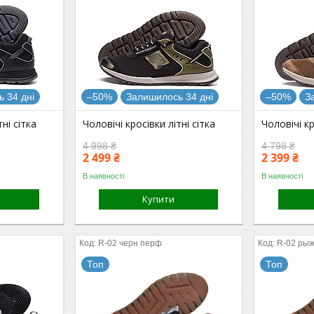
 34 дні
–50%
Залишилось 34 дні
–50%
З
тні сітка
Чоловічі кросівки літні сітка
Чоловічі кр
4 998 ₴
4 798 ₴
2 499 ₴
2 399 ₴
В наявності
В наявності
Купити
R-02 черн перф
R-02 рыж
Топ
Топ