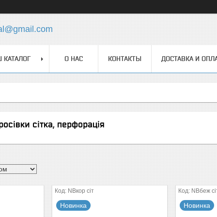
ial@gmail.com
 КАТАЛОГ
О НАС
КОНТАКТЫ
ДОСТАВКА И ОПЛ
кросівки сітка, перфорація
NBкор сіт
NBбеж сі
Новинка
Новинка