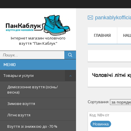
pankablykoffic
ГЛАВНАЯ
НАШ
Інтернет магазин чоловічого
взуття "Пан Каблук"
Чоловічі літні 
Товары и услуги
Демісезонне взуття (осінь/
весна)
Зимове взуття
Літнє взуття
NBч сіт
Новинка
Взуття зі знижкою до -70 %