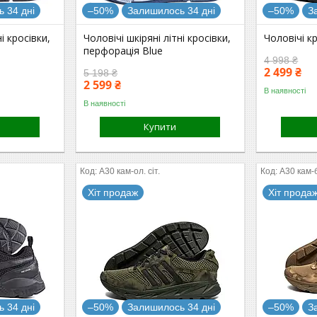
 34 дні
–50%
Залишилось 34 дні
–50%
З
і кросівки,
Чоловічі шкіряні літні кросівки,
Чоловічі кр
перфорація Blue
4 998 ₴
2 499 ₴
5 198 ₴
2 599 ₴
В наявності
В наявності
Купити
А30 кам-ол. сіт.
А30 кам-б
Хіт продаж
Хіт прода
 34 дні
–50%
Залишилось 34 дні
–50%
З