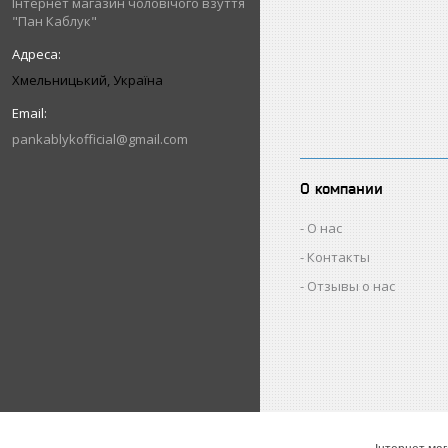
Інтернет магазин чоловічого взуття
"Пан Каблук"
Хмельницький, Україна
pankablykofficial@gmail.com
О компании
О нас
Контакты
Отзывы о нас