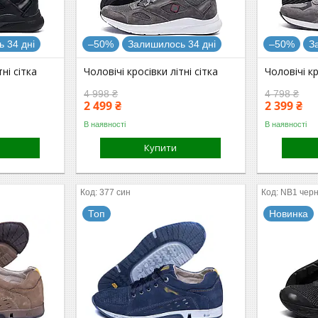
 34 дні
–50%
Залишилось 34 дні
–50%
З
тні сітка
Чоловічі кросівки літні сітка
Чоловічі кр
4 998 ₴
4 798 ₴
2 499 ₴
2 399 ₴
В наявності
В наявності
Купити
377 син
NB1 черн
Топ
Новинка