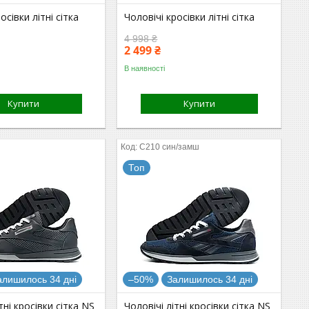
осівки літні сітка
Чоловічі кросівки літні сітка
4 998 ₴
2 499 ₴
В наявності
Купити
Купити
С210 син/замш
Топ
алишилось 34 дні
–50%
Залишилось 34 дні
тні кросівки сітка NS
Чоловічі літні кросівки сітка NS