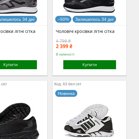
алишилось 34 дні
–50%
Залишилось 34 дні
осівки літні сітка
Чоловічі кросівки літні сітка
4 798 ₴
2 399 ₴
В наявності
Купити
Купити
.сет
A3 бел сет
Новинка