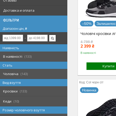
Отзывы
Доставка и оплата
ФІЛЬТРИ
–50%
Залишилось
Діапазон цін, ₴
Чоловічі кросівки лі
4 798 ₴
2 399 ₴
Наявність
В наявності
В наявності
133
Стать
Купити
Чоловіча
143
Вид взуття
Col чорн сіт
Новинка
Кросівки
133
Кеди
10
Розмір чоловічого взуття