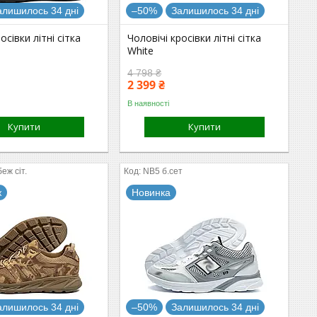
алишилось 34 дні
–50%
Залишилось 34 дні
осівки літні сітка
Чоловічі кросівки літні сітка
White
4 798 ₴
2 399 ₴
В наявності
Купити
Купити
еж сіт.
NB5 б.сет
ж
Новинка
алишилось 34 дні
–50%
Залишилось 34 дні