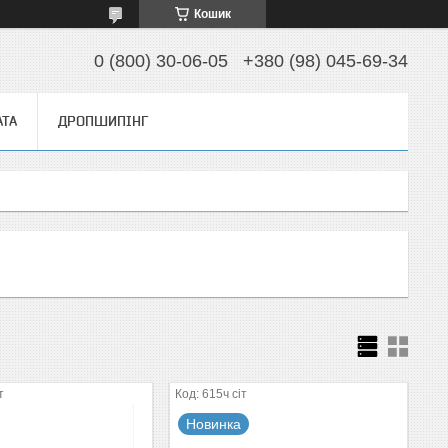
Кошик
0 (800) 30-06-05
+380 (98) 045-69-34
АТА
ДРОПШИПІНГ
т
615ч сіт
Новинка