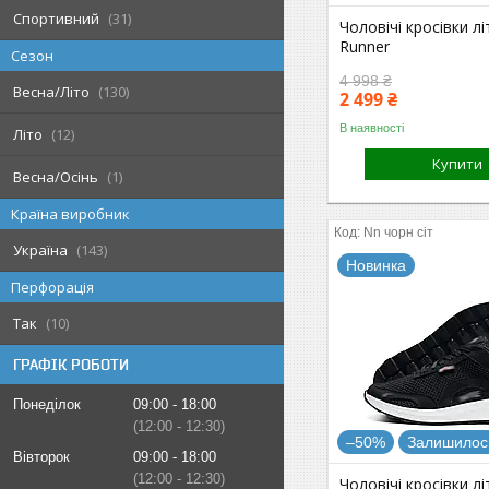
Спортивний
31
Чоловічі кросівки лі
Runner
Сезон
4 998 ₴
Весна/Літо
130
2 499 ₴
В наявності
Літо
12
Купити
Весна/Осінь
1
Країна виробник
Nn чорн сіт
Україна
143
Новинка
Перфорація
Так
10
ГРАФІК РОБОТИ
Понеділок
09:00
18:00
12:00
12:30
–50%
Залишилось
Вівторок
09:00
18:00
12:00
12:30
Чоловічі кросівки лі