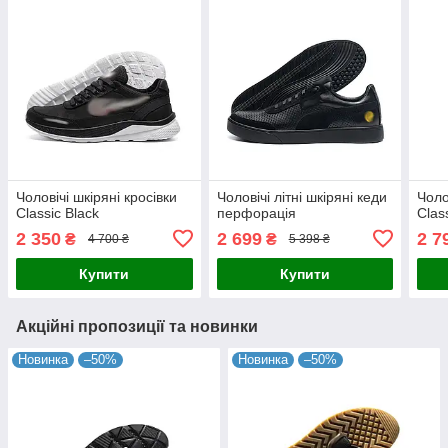
Чоловічі шкіряні кросівки
Чоловічі літні шкіряні кеди
Чоло
Classic Black
перфорація
Clas
2 350
2 699
2 7
₴
₴
4 700 ₴
5 398 ₴
Купити
Купити
Акційні пропозиції та новинки
Новинка
–50%
Новинка
–50%