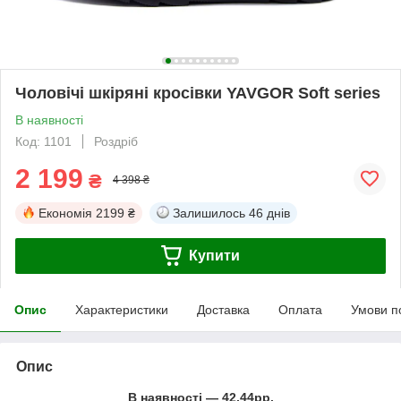
Чоловічі шкіряні кросівки YAVGOR Soft series
В наявності
Код: 1101
Роздріб
2 199
₴
4 398 ₴
Економія
2199 ₴
Залишилось
46 днів
Купити
Опис
Характеристики
Доставка
Оплата
Умови п
Опис
В наявності ―
42,44рр.