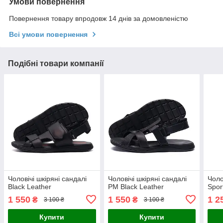
Умови повернення
Повернення товару впродовж 14 днів за домовленістю
Всі умови повернення
Подібні товари компанії
Чоловічі шкіряні сандалі
Чоловічі шкіряні сандалі
Чоло
Black Leather
PM Black Leather
Spor
1 550
1 550
1 2
₴
₴
3 100 ₴
3 100 ₴
Купити
Купити