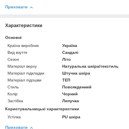
Приховати
Характеристики
Основні
Країна виробник
Україна
Вид взуття
Сандалі
Сезон
Літо
Матеріал верху
Натуральна шкіра/текстиль
Матеріал підкладки
Штучна шкіра
Матеріал підошви
ТЕП
Стиль
Повсякденний
Колір
Чорний
Застібка
Липучка
Користувальницькі характеристики
Устілка
PU шкіра
Приховати