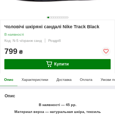
Чоловічі шкіряні сандалі Nike Track Black
В наявності
Код: N-5 ч/оранж санд
Роздріб
799
₴
Купити
Опис
Характеристики
Доставка
Оплата
Умови п
Опис
В наявності ― 45 рр.
Материал верха ― натуральная шкіра, тексиль