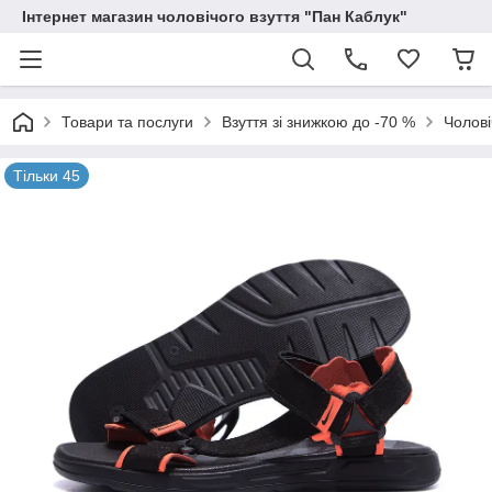
Інтернет магазин чоловічого взуття "Пан Каблук"
Товари та послуги
Взуття зі знижкою до -70 %
Чолові
Тільки 45