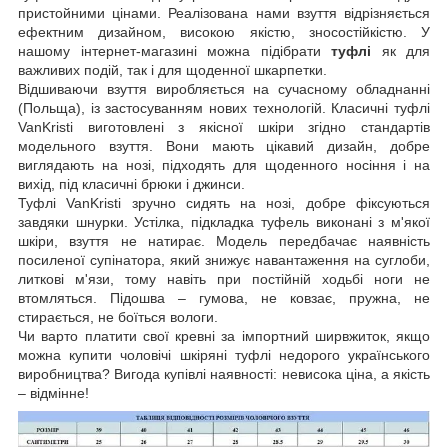
пристойними цінами. Реалізована нами взуття відрізняється
ефектним дизайном, високою якістю, зносостійкістю. У
нашому інтернет-магазині можна підібрати
туфлі
як для
важливих подій, так і для щоденної шкарпетки.
Відшиваючи взуття виробляється на сучасному обладнанні
(Польща), із застосуванням нових технологій. Класичні туфлі
VanKristi виготовлені з якісної шкіри згідно стандартів
модельного взуття. Вони мають цікавий дизайн, добре
виглядають на нозі, підходять для щоденного носіння і на
вихід, під класичні брюки і джинси.
Туфлі VanKristi зручно сидять на нозі, добре фіксуються
завдяки шнурки. Устілка, підкладка туфель виконані з м'якої
шкіри, взуття не натирає. Модель передбачає наявність
посиленої супінатора, який знижує навантаження на суглоби,
литкові м'язи, тому навіть при постійній ходьбі ноги не
втомляться. Підошва – гумова, не ковзає, пружна, не
стирається, не боїться вологи.
Чи варто платити свої кревні за імпортний ширвжиток, якщо
можна купити чоловічі шкіряні туфлі недорого українського
виробництва? Вигода купівлі наявності: невисока ціна, а якість
– відмінне!