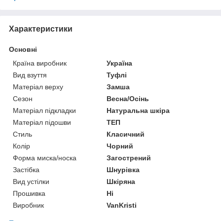
Характеристики
Основні
Країна виробник
Україна
Вид взуття
Туфлі
Матеріал верху
Замша
Сезон
Весна/Осінь
Матеріал підкладки
Натуральна шкіра
Матеріал підошви
ТЕП
Стиль
Класичний
Колір
Чорний
Форма миска/носка
Загострений
Застібка
Шнурівка
Вид устілки
Шкіряна
Прошивка
Ні
Виробник
VanKristi