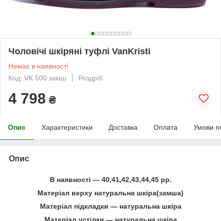
Чоловічі шкіряні туфлі VanKristi
Немає в наявності
Код: VK 500 замш
Роздріб
4 798
₴
Опис
Характеристики
Доставка
Оплата
Умови п
Опис
В наявності ― 40,41,42,43,44,45 рр.
Матеріал верху натуральна шкіра(замша)
Матеріал підкладки ― натуральна шкіра
Матеріал устілки ― натуральна шкіра