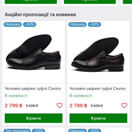
Акційні пропозиції та новинки
Новинка
–50%
Новинка
–50%
Чоловічі шкіряні туфлі Cevivo
Чоловічі шкіряні туфлі Cevivo
В наявності
В наявності
2 799
2 799
₴
₴
5 598 ₴
5 598 ₴
Купити
Купити
Топ продажів
–50%
Новинка
–50%