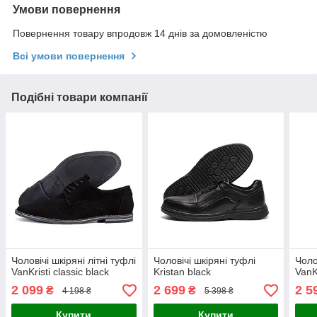
Умови повернення
Повернення товару впродовж 14 днів за домовленістю
Всі умови повернення
Подібні товари компанії
Чоловічі шкіряні літні туфлі
Чоловічі шкіряні туфлі
Чоло
VanKristi classic black
Kristan black
VanKr
2 099
2 699
2 5
₴
₴
4 198 ₴
5 398 ₴
Купити
Купити