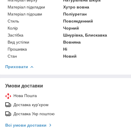
Матеріал верху
Натуральна шкіра
Матеріал підкладки
Хутро вовна
Матеріал підошви
Поліуретан
Стиль
Повсякденний
Колір
Чорний
Застібка
Шнурівка, Блискавка
Вид устілки
Вовняна
Прошивка
Ні
Стан
Новий
Приховати
Умови доставки
Нова Пошта
Доставка кур'єром
Доставка Укр поштою
Всі умови доставки