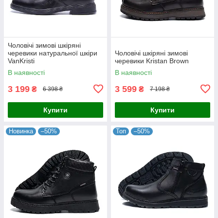
Чоловічі зимові шкіряні
черевики натуральної шкіри
Чоловічі шкіряні зимові
VanKristi
черевики Kristan Brown
В наявності
В наявності
3 199
3 599
₴
₴
6 398 ₴
7 198 ₴
Купити
Купити
Новинка
–50%
Топ
–50%