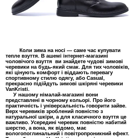
Коли зима на носі — саме час купувати
тепле взуття. В ашемі інтернет-магазині
чоловічого взуття ви знайдете чудові зимові
черевики на будь-який смак. Для тих чоловіків,
які цінують комфорт і віддають перевагу
спортивному стилю одягу, або Casual,
прекрасно підійдуть зимові шкіряні черевики
VanKristi.
У нашому німалай-магазині вони
представлені в чорному кольорі. Про його
практичність і універсальність говорити зайве.
Верх черевиків зроблений повністю з
натуральної шкіри, а для класичного взуття це
важливо. Усередині черевик повністю набитий
шерстю, а вона, як відомо, має
вологопоглинальний і повітропроникний ефект.