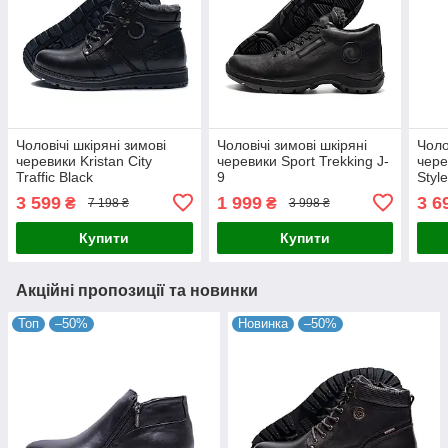
Чоловічі шкіряні зимові
Чоловічі зимові шкіряні
Чоло
черевики Kristan City
черевики Sport Trekking J-
чере
Traffic Black
9
Styl
3 599
1 999
3 6
₴
₴
7 198 ₴
3 998 ₴
Купити
Купити
Акційні пропозиції та новинки
Топ
–50%
Новинка
–50%