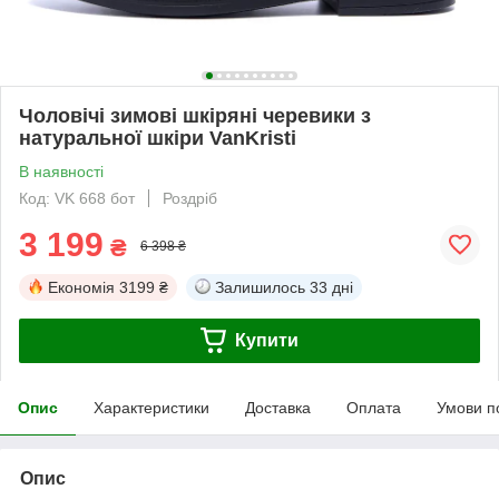
Чоловічі зимові шкіряні черевики з
натуральної шкіри VanKristi
В наявності
Код: VK 668 бот
Роздріб
3 199
₴
6 398 ₴
Економія
3199 ₴
Залишилось
33 дні
Купити
Опис
Характеристики
Доставка
Оплата
Умови п
Опис