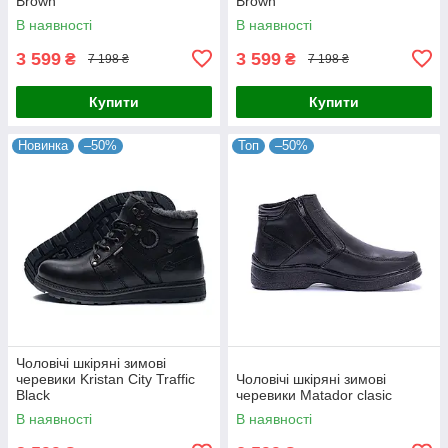
Brown
Brown
В наявності
В наявності
3 599
3 599
₴
₴
7 198 ₴
7 198 ₴
Купити
Купити
Новинка
–50%
Топ
–50%
Чоловічі шкіряні зимові
черевики Kristan City Traffic
Чоловічі шкіряні зимові
Black
черевики Matador clasic
В наявності
В наявності