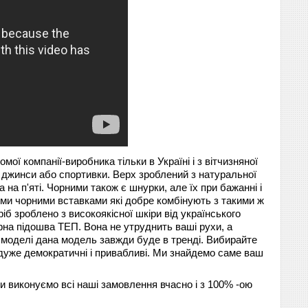
омої компанії-виробника тільки в Україні і з вітчизняної
ід джинси або спортивки. Верх зроблений з натуральної
 на п'яті. Чорними також є шнурки, але їх при бажанні і
вими чорними вставками які добре комбінують з такими ж
іб зроблено з високоякісної шкіри від українського
єфна підошва ТЕП. Вона не утруднить ваші рухи, а
й моделі дана модель завжди буде в тренді. Вибирайте
 дуже демократичні і привабливі. Ми знайдемо саме ваш
и виконуємо всі наші замовлення вчасно і з 100% -ою