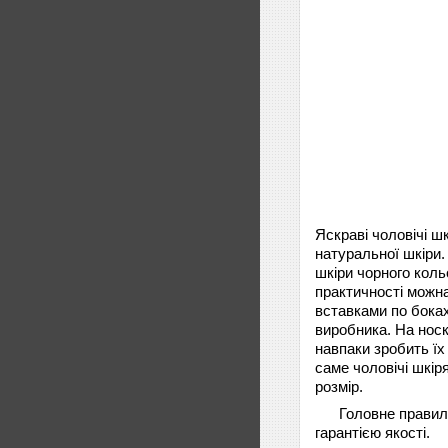
Яскраві чоловічі шк
натуральної шкіри.
шкіри чорного коль
практичності можна
вставками по боках
виробника. На носк
навпаки зробить їх
саме чоловічі шкір
розмір.
Головне правил
гарантією якості.