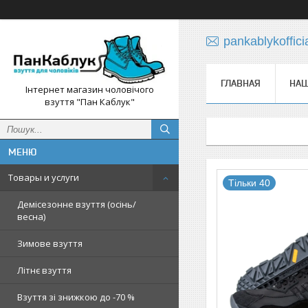
pankablykoffic
ГЛАВНАЯ
НАШ
Інтернет магазин чоловічого
взуття "Пан Каблук"
Товары и услуги
Тільки 40
Демісезонне взуття (осінь/
весна)
Зимове взуття
Літнє взуття
Взуття зі знижкою до -70 %