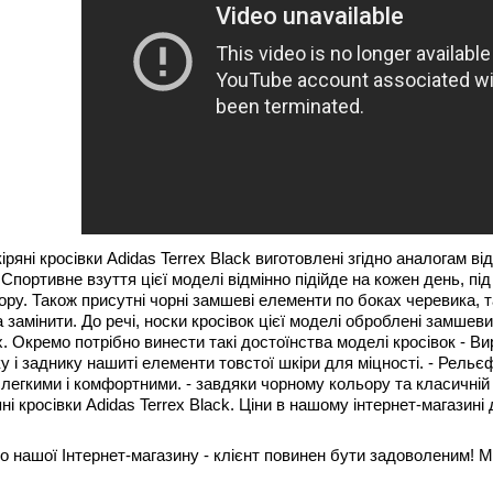
іряні кросівки Adidas Terrex Black виготовлені згідно аналогам від
 Спортивне взуття цієї моделі відмінно підійде на кожен день, п
ору. Також присутні чорні замшеві елементи по боках черевика, та
 замінити. До речі, носки кросівок цієї моделі оброблені замше
. Окремо потрібно винести такі достоїнства моделі кросівок - Вир
у і заднику нашиті елементи товстої шкіри для міцності. - Рель
 легкими і комфортними. - завдяки чорному кольору та класичні
яні кросівки
Adidas Terrex Black
. Ціни в нашому інтернет-магазині
о нашої Інтернет-магазину - клієнт повинен бути задоволеним! М