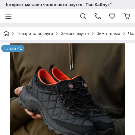
Інтернет магазин чоловічого взуття "Пан Каблук"
Товари та послуги
Зимове взуття
Зима термо
Чол
Тільки 41