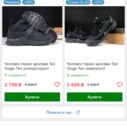
Новинка
–50%
Тільки 41,43
–50%
Чоловічі термо кросівки Sol
Чоловічі термо кросівки Sol
Goge-Tex activeprosport
Goge-Tex waterproof
В наявності
В наявності
2 799
2 699
₴
₴
5 598 ₴
5 398 ₴
Купити
Купити
Показати ще