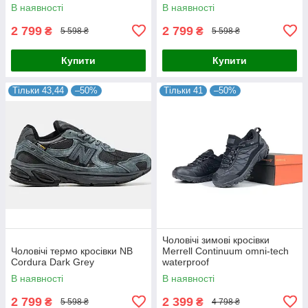
В наявності
В наявності
2 799
2 799
₴
₴
5 598 ₴
5 598 ₴
Купити
Купити
Тільки 43,44
–50%
Тільки 41
–50%
Чоловічі зимові кросівки
Чоловічі термо кросівки NB
Merrell Continuum omni-tech
Cordura Dark Grey
waterproof
В наявності
В наявності
2 799
2 399
₴
₴
5 598 ₴
4 798 ₴