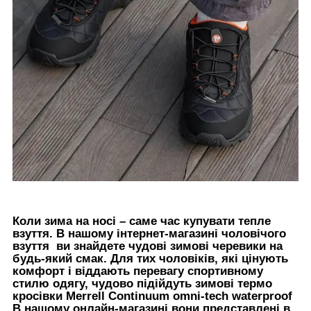
Коли зима на носі – саме час купувати тепле
взуття. В нашому інтернет-магазині чоловічого
взуття ви знайдете чудові зимові черевики на
будь-який смак. Для тих чоловіків, які цінують
комфорт і віддають перевагу спортивному
стилю одягу, чудово підійдуть зимові термо
кросівки Merrell Continuum omni-tech waterproof
В нашому онлайн-магазині вони представлені в