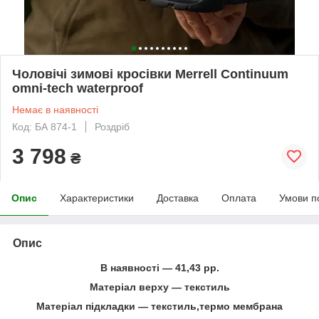
Чоловічі зимові кросівки Merrell Continuum
omni-tech waterproof
Немає в наявності
Код: БА 874-1
Роздріб
3 798
₴
Опис
Характеристики
Доставка
Оплата
Умови п
Опис
В наявності ― 41,43 рр.
Матеріал верху ― текстиль
Матеріал підкладки ― текстиль,термо мембрана