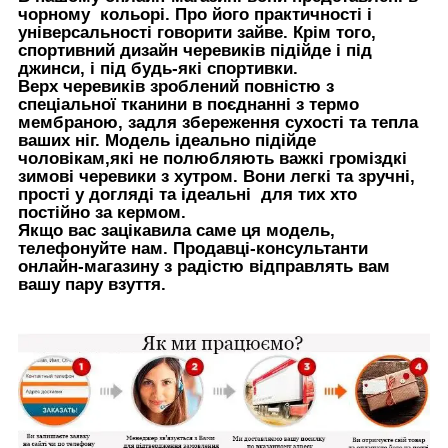
чорному кольорі. Про його практичності і
універсальності говорити зайве. Крім того,
спортивний дизайн черевиків підійде і під
джинси, і під будь-які спортивки.
Верх черевиків зроблений повністю з
спеціальної тканини в поєднанні з термо
мембраною, задля збереження сухості та тепла
ваших ніг. Модель ідеально підійде
чоловікам,які не полюбляють важкі громіздкі
зимові черевики з хутром. Вони легкі та зручні,
прості у догляді та ідеальні для тих хто
постійно за кермом.
Якщо вас зацікавила саме ця модель,
телефонуйте нам. Продавці-консультанти
онлайн-магазину з радістю відправлять вам
вашу пару взуття.