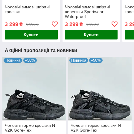
Чоловічі зимові шкіряні
Чоловічі зимові шкіряні
Чоло
кросівки
черевики Sportwear
крос
Waterproof
3 299
3 299
3 2
₴
₴
6 598 ₴
6 598 ₴
Купити
Купити
Акційні пропозиції та новинки
Новинка
–50%
Новинка
–50%
Чоловічі термо кросівки N
Чоловічі термо кросівки N
V2K Gore-Tex
V2K Gore-Tex