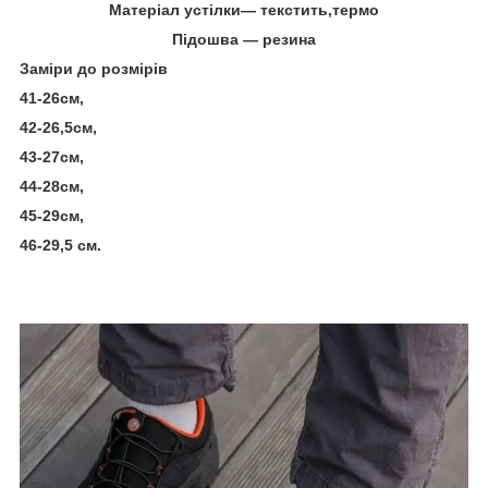
Матеріал устілки― текстить,термо
Підошва ― резина
Заміри до розмірів
41-26см,
42-26,5см,
43-27см,
44-28см,
45-29см,
46-29,5 см.