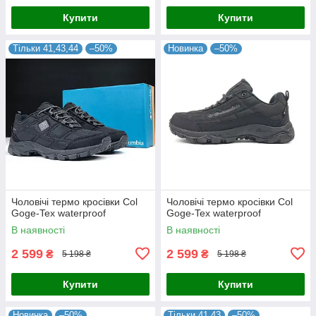
Купити
Купити
Тільки 41,43,44
–50%
Новинка
–50%
Чоловічі термо кросівки Col
Чоловічі термо кросівки Col
Goge-Tex waterproof
Goge-Tex waterproof
В наявності
В наявності
2 599
2 599
₴
₴
5 198 ₴
5 198 ₴
Купити
Купити
Новинка
–50%
Тільки 41,43
–50%