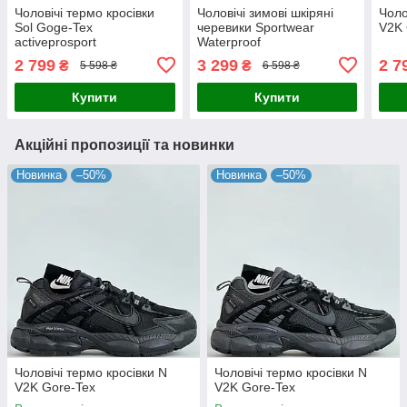
Чоловічі термо кросівки
Чоловічі зимові шкіряні
Чоло
Sol Goge-Tex
черевики Sportwear
V2K 
activeprosport
Waterproof
2 799
3 299
2 7
₴
₴
5 598 ₴
6 598 ₴
Купити
Купити
Акційні пропозиції та новинки
Новинка
–50%
Новинка
–50%
Чоловічі термо кросівки N
Чоловічі термо кросівки N
V2K Gore-Tex
V2K Gore-Tex