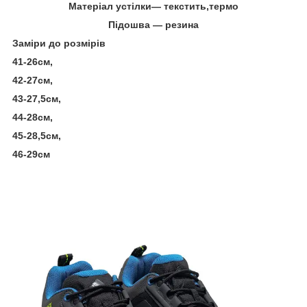
Матеріал устілки― текстить,термо
Підошва ― резина
Заміри до розмірів
41-26см,
42-27см,
43-27,5см,
44-28см,
45-28,5см,
46-29см