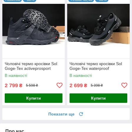
Чоловічі термо кросівки Sol
Чоловічі термо кросівки Sol
Goge-Tex activeprosport
Goge-Tex waterproof
В наявності
В наявності
2 799
2 699
₴
₴
5 598 ₴
5 398 ₴
Купити
Купити
Показати ще
Про нас