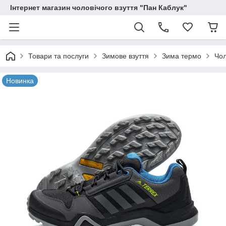
Інтернет магазин чоловічого взуття "Пан Каблук"
Товари та послуги
Зимове взуття
Зима термо
Чол
Новинка