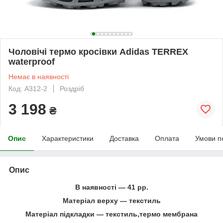
Чоловічі термо кросівки Adidas TERREX
waterproof
Немає в наявності
Код: А312-2
Роздріб
3 198
₴
Опис
Характеристики
Доставка
Оплата
Умови п
Опис
В наявності ― 41 рр.
Матеріал верху ― текстиль
Матеріал підкладки ― текстиль,термо мембрана