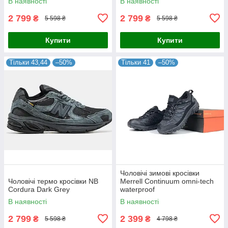
В наявності
В наявності
2 799
2 799
₴
₴
5 598 ₴
5 598 ₴
Купити
Купити
Тільки 43,44
–50%
Тільки 41
–50%
Чоловічі зимові кросівки
Чоловічі термо кросівки NB
Merrell Continuum omni-tech
Cordura Dark Grey
waterproof
В наявності
В наявності
2 799
2 399
₴
₴
5 598 ₴
4 798 ₴