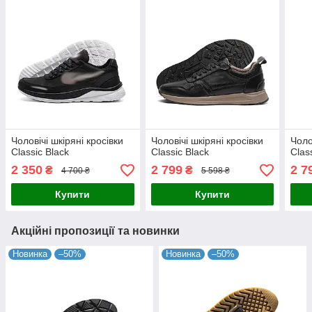
Чоловічі шкіряні кросівки
Чоловічі шкіряні кросівки
Чоло
Classic Black
Classic Black
Clas
2 350
2 799
2 7
₴
₴
4 700 ₴
5 598 ₴
Купити
Купити
Акційні пропозиції та новинки
Новинка
–50%
Новинка
–50%