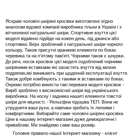
Яскраві чоловічі шкіряні кросівки виготовлені згідно
аналогам відомої компанії-виробника тільки в Україні і з
вітчизняної натуральної шкіри. Спортивне взуття цієї
моделі відмінно підійде на кожен день, під джинси або
спортивки. Верх зроблений з натуральної шкіри чорного
кольору. Також присутні оранжеві елементи по боках
черевика та на п'ятому пам'яті. Чорними також є шнурки.
До речі, носок кросівок цієї моделі оздоблений чорними
шкіряними вставками які захистять взуття від мілких
подряпин,які виникають при щоденній експлуатації взуття.
Також добре комбінують з такими ж вставками по боках.
Окремо потрібно винести такі переваги моделі кросівок -
Виріб зроблено з високоякісної шкіри від українського
виробника. На носку і задника нашиті елементи товстої
шкіри для міцності. - Рельєфна підошва ТЕП. Вона не
утруднити ваші рухи, а навпаки зробить їх легкими і
комфортними. Вибирайте саме чоловічі шкіряні кросівки.
Ціни в нашому інтернет-магазині дуже демократичні і
привабливі. Ми знайдемо саме ваш розмір.
Головне правило нашої Інтернет-магазину - клієнт