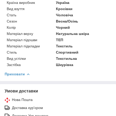
Країна виробник
Україна
Вид взуття
Кросівки
Стать
Чоловіча
Сезон
Весна/Осінь
Колір
Чорний
Матеріал верху
Натуральна шкіра
Матеріал підошви
ТЕП
Матеріал підкладки
Текстиль
Стиль
Спортивний
Вид устілки
Текстильна
Застібка
Шнурівка
Приховати
Умови доставки
Нова Пошта
Доставка кур'єром
Доставка Укр поштою