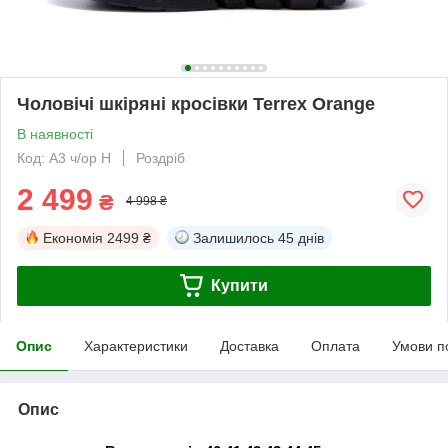
Чоловічі шкіряні кросівки Terrex Orange
В наявності
Код: A3 ч/ор Н
Роздріб
2 499
₴
4 998 ₴
Економія
2499 ₴
Залишилось
45 днів
Купити
Опис
Характеристики
Доставка
Оплата
Умови п
Опис