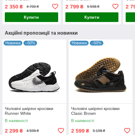
2 350
2 799
2 7
₴
₴
4 700 ₴
5 598 ₴
Купити
Купити
Акційні пропозиції та новинки
Новинка
–50%
Новинка
–50%
Чоловічі шкіряні кросівки
Чоловічі шкіряні кросівки
Runner White
Clasic Brown
В наявності
В наявності
2 299
2 599
₴
₴
4 598 ₴
5 198 ₴