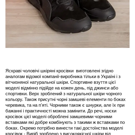
Яскраві чоловічі шкіряні кросівки виготовлені згідно
аналогам відомої компанії-виробника тільки в Україні і з
вітчизняної натуральної шкіри. Спортивне взуття цієї
моделі відмінно підійде на кожен день, під джинси або
спортивки. Верх зроблений з натуральної шкіри чорного
кольору. Також присутні чорні замшеві елементи по боках
черевика, та на п'яті. Чорними також є шнурки, але їх при
бажанні і практичності можна замінити. До речі, носки
кросівок цієї моделі оброблені замшевими чорними
вставками які добре комбінують з такими ж вставками по
боках. Окремо потрібно винести такі достоїнства моделі
кросівок - Виріб зроблено з високоякісної шкіри від