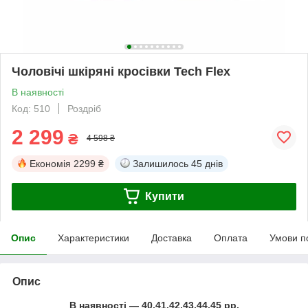
Чоловічі шкіряні кросівки Tech Flex
В наявності
Код: 510
Роздріб
2 299
₴
4 598 ₴
Економія
2299 ₴
Залишилось
45 днів
Купити
Опис
Характеристики
Доставка
Оплата
Умови п
Опис
В наявності ― 40,41,42,43,44,45 рр.