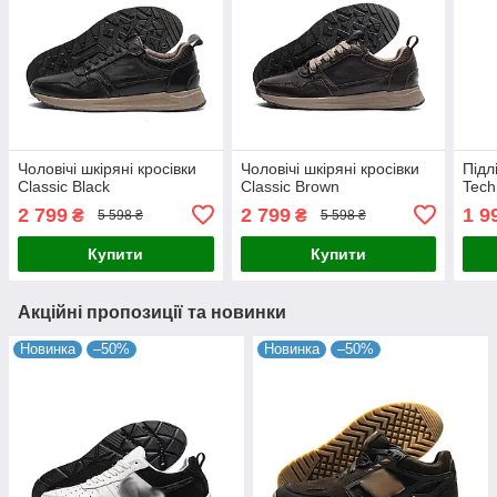
Чоловічі шкіряні кросівки
Чоловічі шкіряні кросівки
Підл
Classic Black
Classic Brown
Tech
2 799
2 799
1 9
₴
₴
5 598 ₴
5 598 ₴
Купити
Купити
Акційні пропозиції та новинки
Новинка
–50%
Новинка
–50%