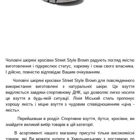
Чоловічі шкіряні кросівки Street Style Brown радують погляд якістю
виготовлення і підкреслює статус, харизму і смак свого власника.
І дійсно, повністю відповідає Вашим очікуванням.
Чоловічі шкіряні кросівки Street Style Brown для повсякденного
використання виготовлені з натуральної шкіри. Це взуття
виділяється завдяки спортивному ДНК, що дозволяє легко носити
це взуття в будь-якій ситуації. Лінія Міський стиль пропонує
хорошу якість і міцне взуття з чудовим співвідношенням «ціна -
якість».
Перейшовши в розділ Спортивне взуття, бутси, кросівки, ви
знайдете великий вибір товарів в цій категорії.
В асортименті нашого магазину присутні тільки високоякісні
товари, які Ви можете купити в Хмельницькому з доставкою по