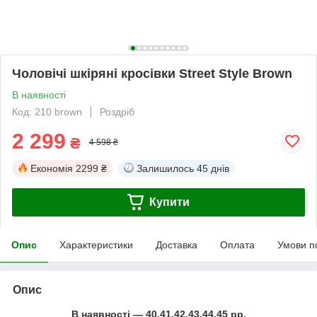
Чоловічі шкіряні кросівки Street Style Brown
В наявності
Код: 210 brown
Роздріб
2 299
₴
4 598 ₴
Економія
2299 ₴
Залишилось
45 днів
Купити
Опис
Характеристики
Доставка
Оплата
Умови п
Опис
В наявності ― 40,41,42,43,44,45 рр.