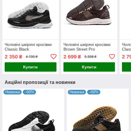
Чоловічі шкіряні кросівки
Чоловічі шкіряні кросівки
Чоло
Classic Black
Brown Street Pro
Clas
2 350
2 699
2 7
₴
₴
4 700 ₴
5 398 ₴
Купити
Купити
Акційні пропозиції та новинки
Новинка
–50%
Новинка
–50%