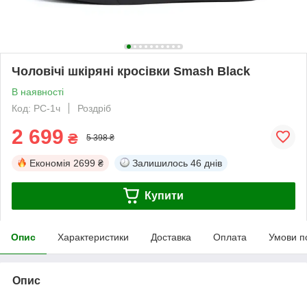
Чоловічі шкіряні кросівки Smash Black
В наявності
Код: PC-1ч
Роздріб
2 699
₴
5 398 ₴
Економія
2699 ₴
Залишилось
46 днів
Купити
Опис
Характеристики
Доставка
Оплата
Умови п
Опис