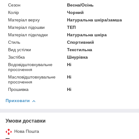
Сезон
Весна/Осінь
Колір
Чорний
Матеріал верху
Натуральна шкіра/замша
Матеріал підошви
ТЕП
Матеріал підкладки
Натуральна шкіра
Стиль
Спортивний
Вид устілки
Текстильна
Застібка
Шнурівка
Водовідштовхувальне
Ні
просочення
Масловідштовхувальне
Ні
просочення
Прошивка
Ні
Приховати
Умови доставки
Нова Пошта