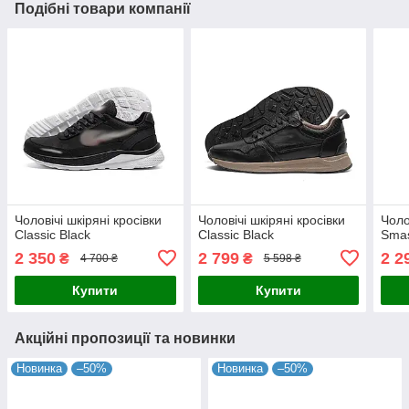
Подібні товари компанії
Чоловічі шкіряні кросівки
Чоловічі шкіряні кросівки
Чоло
Classic Black
Classic Black
Smas
2 350
2 799
2 2
₴
₴
4 700 ₴
5 598 ₴
Купити
Купити
Акційні пропозиції та новинки
Новинка
–50%
Новинка
–50%