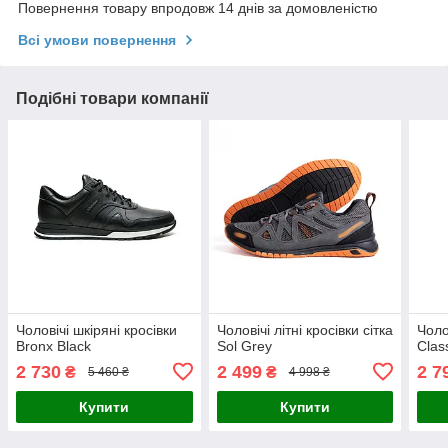
Повернення товару впродовж 14 днів за домовленістю
Всі умови повернення
Подібні товари компанії
Чоловічі шкіряні кросівки
Чоловічі літні кросівки сітка
Чоло
Bronx Black
Sol Grey
Clas
2 730
2 499
2 7
₴
₴
5 460 ₴
4 998 ₴
Купити
Купити