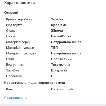
Характеристики
Основні
Країна виробник
Україна
Вид взуття
Кросівки
Стать
Жіноча
Сезон
Весна/Осінь
Матеріал верху
Натуральна шкіра
Матеріал підошви
ТЕП
Матеріал підкладки
Натуральна шкіра
Стиль
Спортивний
Вид устілки
Текстильна
Застібка
Шнурівка
Прошивка
Ні
Користувальницькі характеристики
Колір
Світло-сірий
Приховати