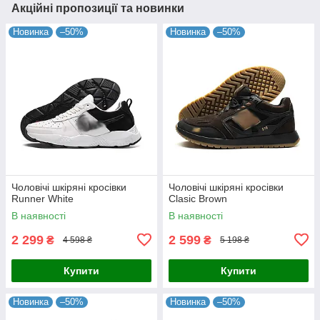
Акційні пропозиції та новинки
Новинка
–50%
Новинка
–50%
Чоловічі шкіряні кросівки
Чоловічі шкіряні кросівки
Runner White
Clasic Brown
В наявності
В наявності
2 299
2 599
₴
₴
4 598 ₴
5 198 ₴
Купити
Купити
Новинка
–50%
Новинка
–50%