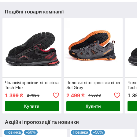
Подібні товари компанії
Чоловічі кросівки літні сітка
Чоловічі літні кросівки сітка
Чолов
Tech Flex
Sol Grey
Tech
1 399
2 499
1 3
₴
₴
2 798 ₴
4 998 ₴
Купити
Купити
Акційні пропозиції та новинки
Новинка
–50%
Новинка
–50%