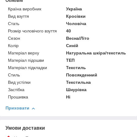
Основні
Країна виробник
Україна
Вид взуття
Кросівки
Стать
Чоловіча
Розмір чоловічого взуття
40
Сезон
Весна/Літо
Колір
Синій
Матеріал верху
Натуральна шкіра/текстиль
Матеріал підошви
ТЕП
Матеріал підкладки
Текстиль
Стиль
Повсякденний
Вид устілки
Текстильна
Застібка
Шнурівка
Прошивка
Ні
Приховати
Умови доставки