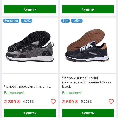
Купити
Купити
Новинка
–50%
Топ
–50%
Чоловічі шкіряні літні
кросівки, перфорація Classic
Чоловічі кросівки літні сітка
black
В наявності
В наявності
2 399
2 599
₴
₴
4 798 ₴
5 198 ₴
Купити
Купити