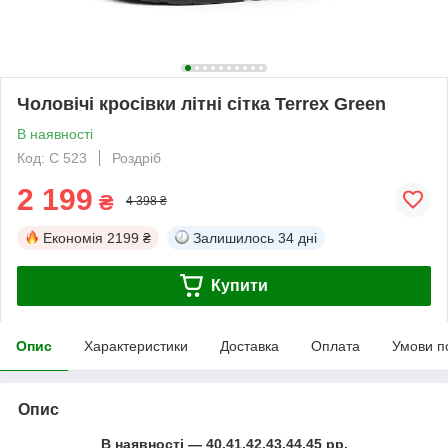
Чоловічі кросівки літні сітка Terrex Green
В наявності
Код: C 523
Роздріб
2 199
₴
4 398 ₴
Економія
2199 ₴
Залишилось
34 дні
Купити
Опис
Характеристики
Доставка
Оплата
Умови п
Опис
В наявності ― 40,41,42,43,44,45 рр.