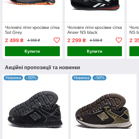
Чоловічі літні кросівки сітка
Чоловічі літні кросівки сітка
Чолов
Sol Grey
Anser NS black
NS b
2 499
2 299
2 3
₴
₴
4 998 ₴
4 598 ₴
Купити
Купити
Акційні пропозиції та новинки
Новинка
–50%
Новинка
–50%