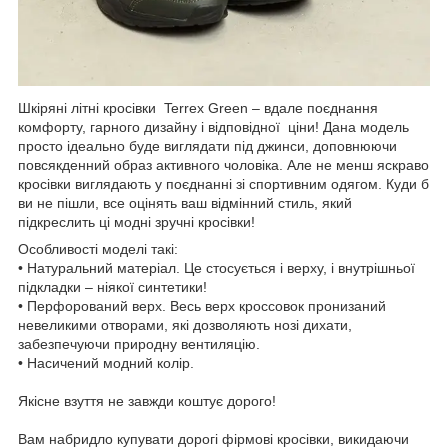
Шкіряні літні кросівки Terrex Green – вдале поєднання
комфорту, гарного дизайну і відповідної ціни! Дана модель
просто ідеально буде виглядати під джинси, доповнюючи
повсякденний образ активного чоловіка. Але не менш яскраво
кросівки виглядають у поєднанні зі спортивним одягом. Куди б
ви не пішли, все оцінять ваш відмінний стиль, який
підкреслить ці модні зручні кросівки!
Особливості моделі такі:
• Натуральний матеріал. Це стосується і верху, і внутрішньої
підкладки – ніякої синтетики!
• Перфорований верх. Весь верх кроссовок пронизаний
невеликими отворами, які дозволяють нозі дихати,
забезпечуючи природну вентиляцію.
• Насичений модний колір.
Якісне взуття не завжди коштує дорого!
Вам набридло купувати дорогі фірмові кросівки, викидаючи