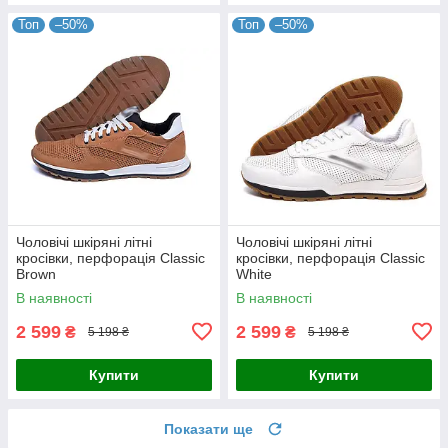
Топ
–50%
Топ
–50%
Чоловічі шкіряні літні
Чоловічі шкіряні літні
кросівки, перфорація Classic
кросівки, перфорація Classic
Brown
White
В наявності
В наявності
2 599
2 599
₴
₴
5 198 ₴
5 198 ₴
Купити
Купити
Показати ще