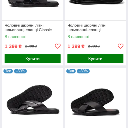
Чоловічі шкіряні літні
Чоловічі шкіряні літні
шльопанці-сланці Classic
шльопанці-сланці
В наявності
В наявності
1 399
1 399
₴
₴
2 798 ₴
2 798 ₴
Купити
Купити
Топ
–50%
Топ
–50%