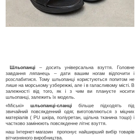
Шльопанці
– досить універсальна взуття. Головне
завдання ляпанець – дати вашим ногам відпочити і
розслабитися. Тому шльопанці користуються попитом не
лише на морському узбережжі, але і в галасливому місті. В
залежності від того, як і з чим ви плануєте носити
шльопанці, залежить їх модель.
«Міські»
шльопанці-сланці
більше підходять під
звичайний повсякденний одяг, виготовляються з міцних
матеріалів ( PU шкіра, поліуретан, щільна тканина тощо) і
частково замінюють повсякденне літнє взуття.
наш Інтернет-магазин пропонує найширший вибір товарів
вітчизняного виробництва.