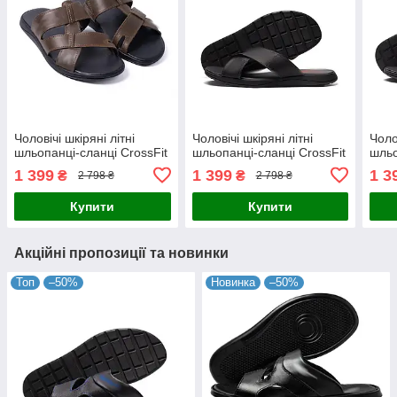
Чоловічі шкіряні літні
Чоловічі шкіряні літні
Чоло
шльопанці-сланці CrossFit
шльопанці-сланці CrossFit
шльо
1 399
1 399
1 3
₴
₴
2 798 ₴
2 798 ₴
Купити
Купити
Акційні пропозиції та новинки
Топ
–50%
Новинка
–50%