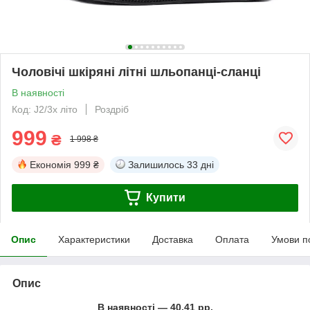
Чоловічі шкіряні літні шльопанці-сланці
В наявності
Код: J2/3х літо
Роздріб
999
₴
1 998 ₴
Економія
999 ₴
Залишилось
33 дні
Купити
Опис
Характеристики
Доставка
Оплата
Умови п
Опис
В наявності ― 40,41 рр.