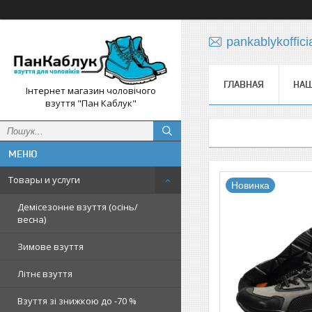
pankablykoffic
ГЛАВНАЯ
НАШ
Інтернет магазин чоловічого
взуття "Пан Каблук"
Товары и услуги
Новинка
Демісезонне взуття (осінь/
весна)
Зимове взуття
Літнє взуття
Взуття зі знижкою до -70 %