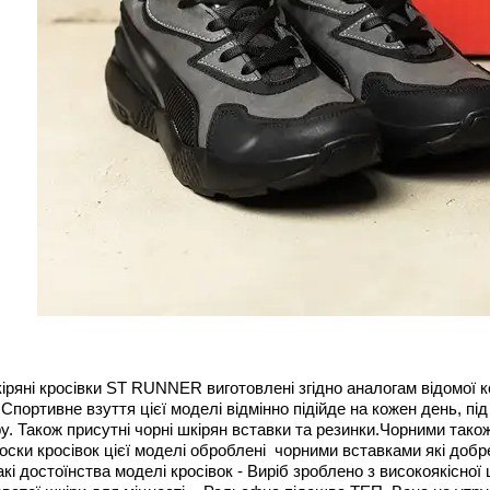
іряні кросівки ST RUNNER виготовлені згідно аналогам відомої ком
 Спортивне взуття цієї моделі відмінно підійде на кожен день, п
ру.
Також присутні чорні шкірян вставки та резинки.Чорними також
 носки кросівок цієї моделі оброблені чорними вставками які доб
кі достоїнства моделі кросівок - Виріб зроблено з високоякісної 