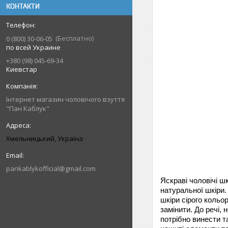
КОНТАКТИ
Бесплатно
0 (800) 30-06-05
по всей Украине
+380 (98) 045-69-34
Киевстар
Інтернет магазин чоловічого взуття
"Пан Каблук"
Хмельницький, Україна
pankablykofficial@gmail.com
Яскраві чоловічі шк
натуральної шкіри.
шкіри сірого кольо
замінити. До речі,
потрібно винести та