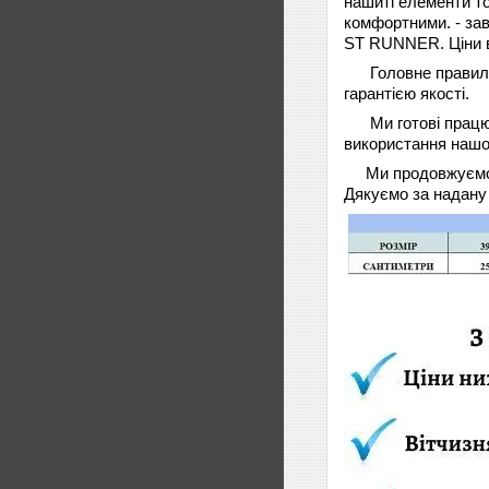
нашиті елементи то
комфортними. - зав
ST RUNNER
. Ціни
Головне правил
гарантією якості.
Ми готові прац
використання нашої
Ми продовжуємо 
Дякуємо за надану 