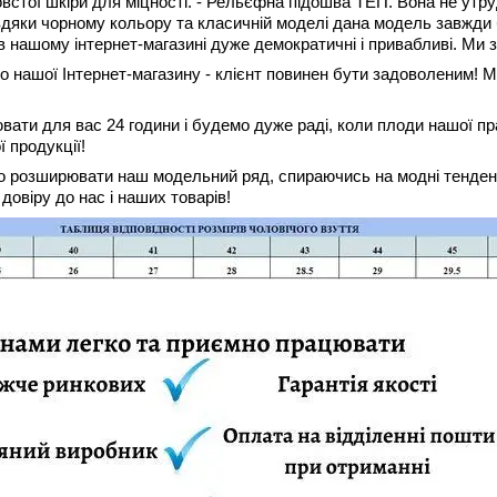
встої шкіри для міцності. - Рельєфна підошва ТЕП. Вона не утруд
дяки чорному кольору та класичній моделі дана модель завжди б
 в нашому інтернет-магазині дуже демократичні і привабливі. Ми
о нашої Інтернет-магазину - клієнт повинен бути задоволеним! М
ювати для вас 24 години і будемо дуже раді, коли плоди нашої п
 продукції!
розширювати наш модельний ряд, спираючись на модні тенденці
довіру до нас і наших товарів!