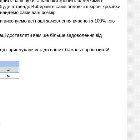
нить ваші рухи, а навпаки зробить їх легкими і
уде в тренді. Вибирайте саме чоловічі шкіряні кросівки
 знайдемо саме ваш розмір.
и виконуємо всі наші замовлення вчасно і з 100% -ою
раці доставляти вам ще більше задоволення від
ї і прислухаючись до ваших бажань і пропозицій!