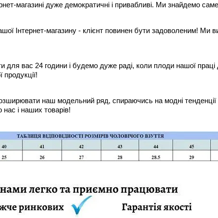
рнет-магазині дуже демократичні і привабливі. Ми знайдемо саме
шої Інтернет-магазину - клієнт повинен бути задоволеним! Ми в
и для вас 24 години і будемо дуже раді, коли плоди нашої прац
 продукції!
зширювати наш модельний ряд, спираючись на модні тенденції і
 нас і наших товарів!