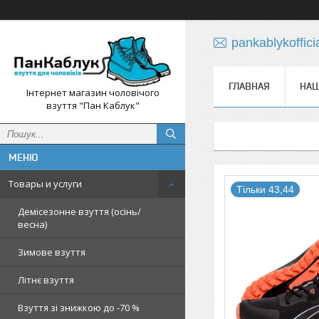
pankablykoffic
ГЛАВНАЯ
НАШ
Інтернет магазин чоловічого
взуття "Пан Каблук"
Товары и услуги
Тільки 43,44
Демісезонне взуття (осінь/
весна)
Зимове взуття
Літнє взуття
Взуття зі знижкою до -70 %