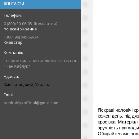
КОНТАКТИ
Бесплатно
0 (800) 30-06-05
по всей Украине
+380 (98) 045-69-34
Киевстар
Інтернет магазин чоловічого взуття
"Пан Каблук"
Хмельницький, Україна
pankablykofficial@gmail.com
Яскраві чоловічі кр
кожен день, під дж
кросівка.
Матеріал 
зручність при ходь
Обирайтесаме чол