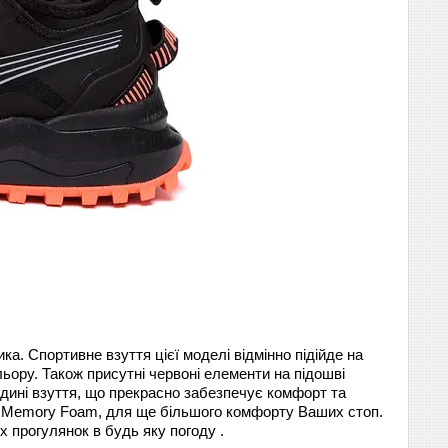
ика. Спортивне взуття цієї моделі відмінно підійде на
льору.
Також присутні червоні елементи на підошві
едині взуття, що прекрасно забезпечує комфорт та
рою Memory Foam, для ще більшого комфорту Ваших стоп.
 прогулянок в будь яку погоду .