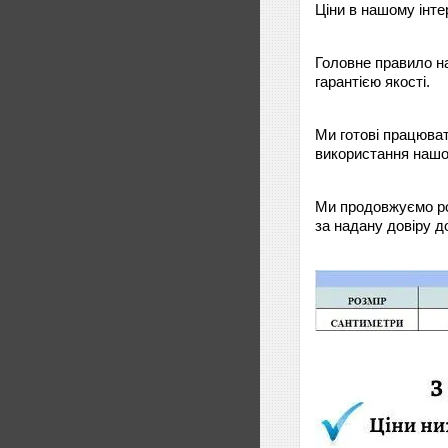
Ціни в нашому інте
Головне правило на
гарантією якості.
Ми готові працюват
використання нашої
Ми продовжуємо ро
за надану довіру до