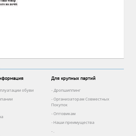
информация
Для крупных партий
сплуатации обуви
Дропшиппинг
мпании
Организаторам Совместных
Покупок
Оптовикам
на
Наши преимущества
.