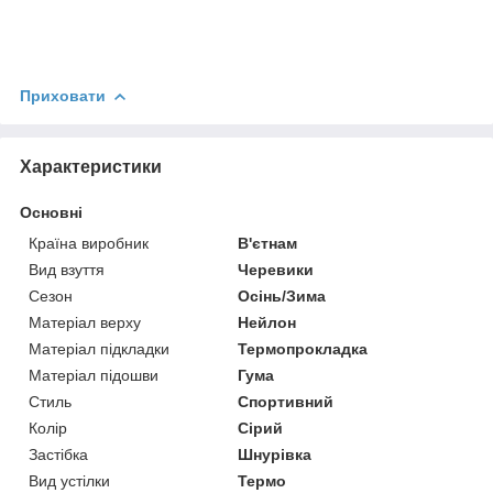
Приховати
Характеристики
Основні
Країна виробник
В'єтнам
Вид взуття
Черевики
Сезон
Осінь/Зима
Матеріал верху
Нейлон
Матеріал підкладки
Термопрокладка
Матеріал підошви
Гума
Стиль
Спортивний
Колір
Сірий
Застібка
Шнурівка
Вид устілки
Термо