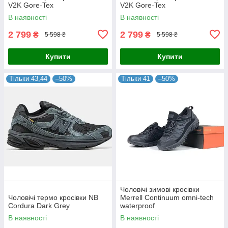
V2K Gore-Tex
V2K Gore-Tex
В наявності
В наявності
2 799
2 799
₴
₴
5 598 ₴
5 598 ₴
Купити
Купити
Тільки 43,44
–50%
Тільки 41
–50%
Чоловічі зимові кросівки
Чоловічі термо кросівки NB
Merrell Continuum omni-tech
Cordura Dark Grey
waterproof
В наявності
В наявності