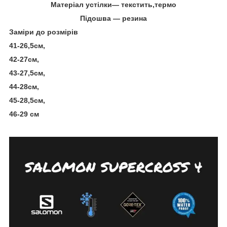
Матеріал устілки― текстить,термо
Підошва ― резина
Заміри до розмірів
41-26,5см,
42-27см,
43-27,5см,
44-28см,
45-28,5см,
46-29 см