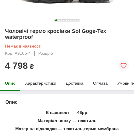
Чоловічі термо кросівки Sol Goge-Tex
waterproof
Немає в наявності
Код: A9105-4
Роздріб
4 798
₴
Опис
Характеристики
Доставка
Оплата
Умови п
Опис
В наявності ― 46рр.
Матеріал верху ― текстиль
Матеріал підкладки ― текстиль,термо мембрана