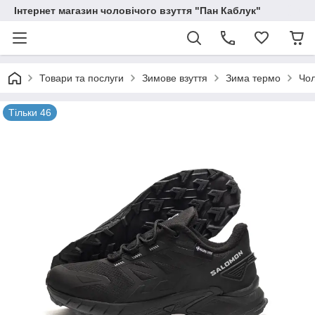
Інтернет магазин чоловічого взуття "Пан Каблук"
Товари та послуги
Зимове взуття
Зима термо
Чол
Тільки 46