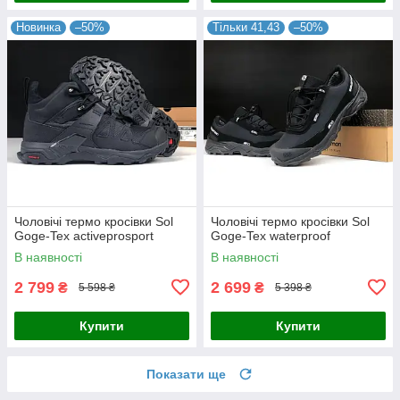
Новинка
–50%
Тільки 41,43
–50%
Чоловічі термо кросівки Sol
Чоловічі термо кросівки Sol
Goge-Tex activeprosport
Goge-Tex waterproof
В наявності
В наявності
2 799
2 699
₴
₴
5 598 ₴
5 398 ₴
Купити
Купити
Показати ще