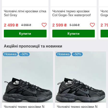
Чоловічі літні кросівки сітка
Чоловічі термо кросівки
Чоло
Sol Grey
Col Goge-Tex waterproof
Goge
2 499
2 599
2 7
₴
₴
4 998 ₴
5 198 ₴
Купити
Купити
Акційні пропозиції та новинки
Новинка
–50%
Новинка
–50%
Чоловічі термо кросівки N
Чоловічі термо кросівки N