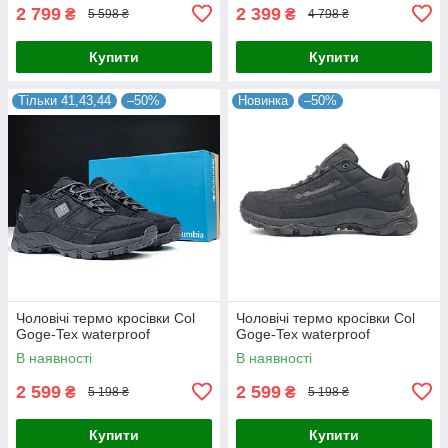
2 799
2 399
₴
₴
5 598 ₴
4 798 ₴
Купити
Купити
Тільки 41,43,44
–50%
Новинка
–50%
Чоловічі термо кросівки Col
Чоловічі термо кросівки Col
Goge-Tex waterproof
Goge-Tex waterproof
В наявності
В наявності
2 599
2 599
₴
₴
5 198 ₴
5 198 ₴
Купити
Купити