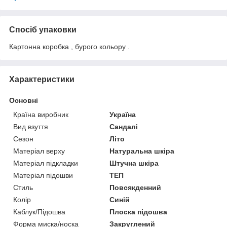
Спосіб упаковки
Картонна коробка , бурого кольору .
Характеристики
Основні
Країна виробник
Україна
Вид взуття
Сандалі
Сезон
Літо
Матеріал верху
Натуральна шкіра
Матеріал підкладки
Штучна шкіра
Матеріал підошви
ТЕП
Стиль
Повсякденний
Колір
Синій
Каблук/Підошва
Плоска підошва
Форма миска/носка
Закруглений