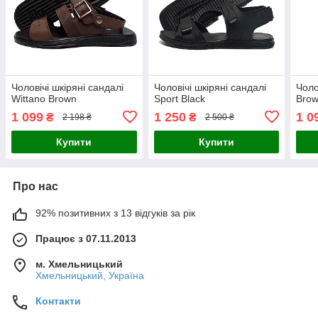
Чоловічі шкіряні сандалі
Чоловічі шкіряні сандалі
Чоло
Wittano Brown
Sport Black
Bro
1 099
1 250
1 0
₴
₴
2 198 ₴
2 500 ₴
Купити
Купити
Про нас
92% позитивних з 13 відгуків за рік
Працює з 07.11.2013
м. Хмельницький
Хмельницький, Україна
Контакти