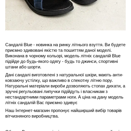
Cандаліі Blue - новинка на ринку літнього взуття. Ви будете
приємно здивовані якістю та пошиттям даної моделі.
Виконана в
чорному кольорі, модель літніх сандалій
Blue
підійде до будь-якого одягу - будь то джинси, спортивні
штани або шорти.
Дані сандалі виготовлені з натуральної шкіри, мають анти-
ковзаючу устілку, що важливо в спекотну літню пору.
Натуральні матеріали вироби дозволяють стопах дихати, а
зручні регульовані липучки підійдуть і власникам з
нестандартними параметрами ноги. А ціна на дану модель
літніх сандалій
Вас приємно здивує
Наш Інтернет-магазин пропонує найширший вибір товарів
вітчизняного виробництва.