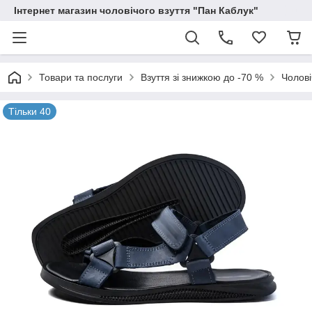
Інтернет магазин чоловічого взуття "Пан Каблук"
Товари та послуги
Взуття зі знижкою до -70 %
Чолові
Тільки 40