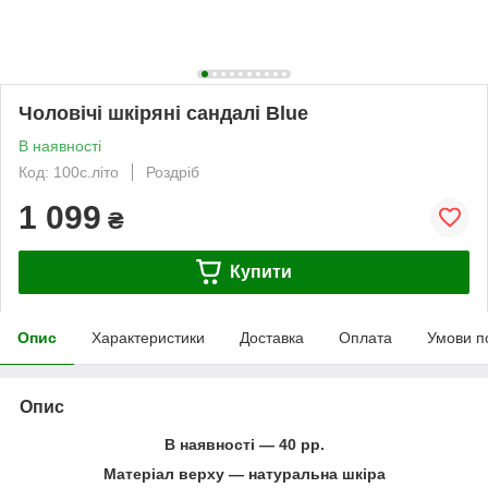
Чоловічі шкіряні сандалі Blue
В наявності
Код: 100с.літо
Роздріб
1 099
₴
Купити
Опис
Характеристики
Доставка
Оплата
Умови п
Опис
В наявності ― 40 рр.
Матеріал верху ― натуральна шкіра