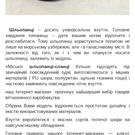
Шльопанці
– досить універсальна взуття. Головне
завдання ляпанець – дати вашим ногам відпочити і
розслабитися. Тому шльопанці користуються попитом не
лише на морському узбережжі, але і в галасливому місті. В
залежності від того, як і з чим ви плануєте носити
шльопанці, залежить їх модель.
«Міські»
шльопанці-сланці
більше підходять під
звичайний повсякденний одяг, виготовляються з міцних
матеріалів ( PU шкіра, поліуретан, щільна тканина тощо) і
частково замінюють повсякденне літнє взуття.
наш Інтернет-магазин пропонує найширший вибір товарів
вітчизняного виробництва.
Обрана Вами модель
відрізняється простотою дизайну і
якістю використовуваних матеріалів.
Взуття вироблятися з якісних сортів телячої шкіри на
найсучаснішому обладнанні.
Головне правило нашого Інтернет-магазину ― клієнт