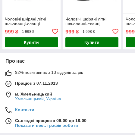
Чоловічі шкіряні літні
Чоловічі шкіряні літні
Чоло
шльопанці-сланці
шльопанці-сланці
шльо
999
999
999
₴
₴
1 998 ₴
1 998 ₴
Купити
Купити
Про нас
92% позитивних з 13 відгуків за рік
Працює з 07.11.2013
м. Хмельницький
Хмельницький, Україна
Контакти
Сьогодні працює з 09:00 до 18:00
Показати весь графік роботи