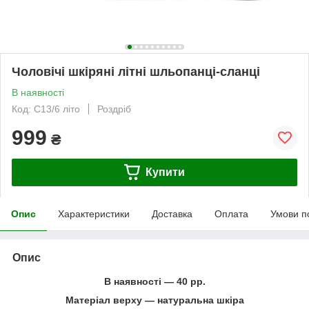
Чоловічі шкіряні літні шльопанці-сланці
В наявності
Код: С13/6 літо
Роздріб
999
₴
Купити
Опис
Характеристики
Доставка
Оплата
Умови п
Опис
В наявності ― 40 рр.
Матеріал верху ― натуральна шкіра