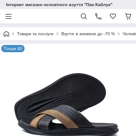
Інтернет магазин чоловічого взуття "Пан Каблук"
Товари та послуги
Взуття зі знижкою до -70 %
Чолові
Тільки 40