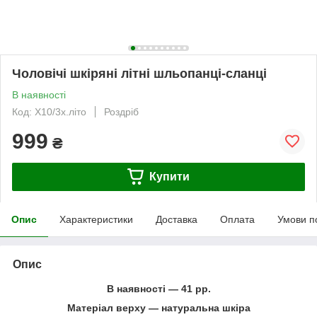
Чоловічі шкіряні літні шльопанці-сланці
В наявності
Код: X10/3х.літо
Роздріб
999
₴
Купити
Опис
Характеристики
Доставка
Оплата
Умови п
Опис
В наявності ― 41 рр.
Матеріал верху ― натуральна шкіра