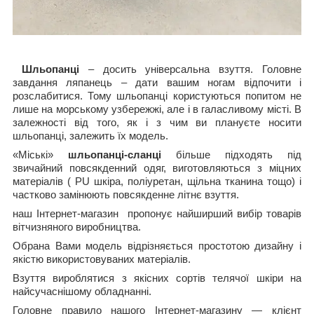
Шльопанці
– досить універсальна взуття. Головне
завдання ляпанець – дати вашим ногам відпочити і
розслабитися. Тому шльопанці користуються попитом не
лише на морському узбережжі, але і в галасливому місті. В
залежності від того, як і з чим ви плануєте носити
шльопанці, залежить їх модель.
«Міські»
шльопанці-сланці
більше підходять під
звичайний повсякденний одяг, виготовляються з міцних
матеріалів ( PU шкіра, поліуретан, щільна тканина тощо) і
частково замінюють повсякденне літнє взуття.
наш Інтернет-магазин пропонує найширший вибір товарів
вітчизняного виробництва.
Обрана Вами модель
відрізняється простотою дизайну і
якістю використовуваних матеріалів.
Взуття вироблятися з якісних сортів телячої шкіри на
найсучаснішому обладнанні.
Головне правило нашого Інтернет-магазину ― клієнт