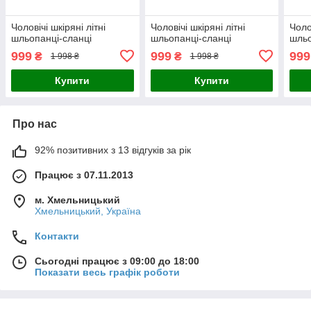
Чоловічі шкіряні літні
Чоловічі шкіряні літні
Чоло
шльопанці-сланці
шльопанці-сланці
шльо
999
999
999
₴
₴
1 998 ₴
1 998 ₴
Купити
Купити
Про нас
92% позитивних з 13 відгуків за рік
Працює з 07.11.2013
м. Хмельницький
Хмельницький, Україна
Контакти
Сьогодні працює з 09:00 до 18:00
Показати весь графік роботи