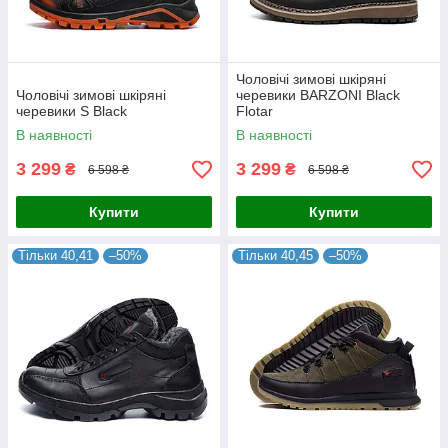
Чоловічі зимові шкіряні
Чоловічі зимові шкіряні
черевики BARZONI Black
черевики S Black
Flotar
В наявності
В наявності
3 299
3 299
₴
₴
6 598 ₴
6 598 ₴
Купити
Купити
Тільки 40,41
–50%
Тільки 40,45
–50%