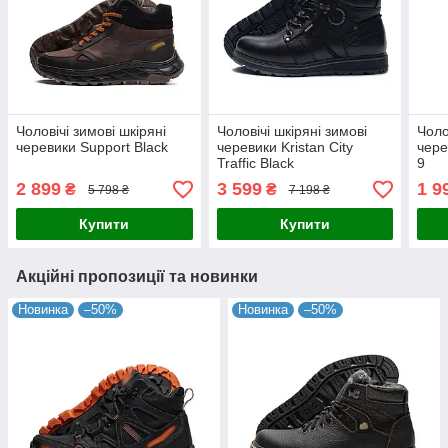
Чоловічі зимові шкіряні
Чоловічі шкіряні зимові
Чоло
черевики Support Black
черевики Kristan City
чере
Traffic Black
9
2 899
3 599
1 9
₴
₴
5 798 ₴
7 198 ₴
Купити
Купити
Акційні пропозиції та новинки
Новинка
–50%
Новинка
–50%