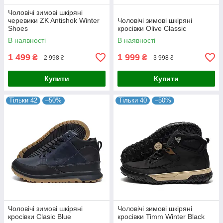
Чоловічі зимові шкіряні
черевики ZK Antishok Winter
Чоловічі зимові шкіряні
Shoes
кросівки Olive Classic
В наявності
В наявності
1 499
1 999
₴
₴
2 998 ₴
3 998 ₴
Купити
Купити
Тільки 42
–50%
Тільки 40
–50%
Чоловічі зимові шкіряні
Чоловічі зимові шкіряні
кросівки Clasic Blue
кросівки Timm Winter Black