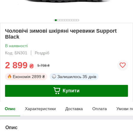
Чоловічі зимові шкіряні черевики Support
Black
В наявності
Код: БN301
Роздріб
2 899
₴
5 798 ₴
Економія
2899 ₴
Залишилось
35 днів
Купити
Опис
Характеристики
Доставка
Оплата
Умови п
Опис