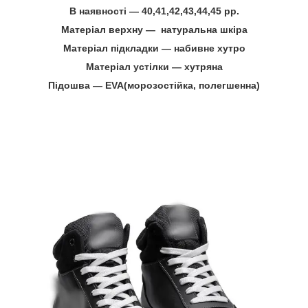
В наявності ― 40,41,42,43,44,45 рр.
Матеріал верхну ― натуральна шкіра
Матеріал підкладки ― набивне хутро
Матеріал устілки ― хутряна
Підошва ― EVA(морозостійка, полегшенна)