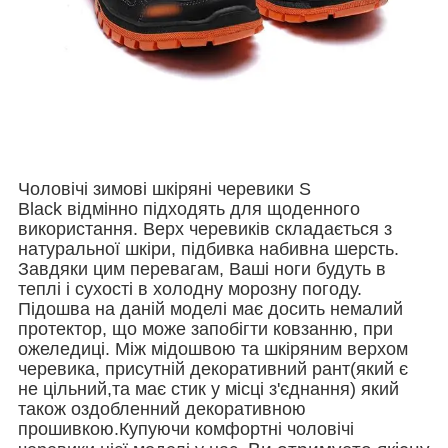
Чоловічі зимові шкіряні черевики S
Black
відмінно підходять для щоденного
використання. Верх черевиків складається з
натуральної шкіри, підбивка набивна шерсть.
Завдяки цим перевагам, Ваші ноги будуть в
теплі і сухості в холодну морозну погоду.
Підошва на даній моделі має досить немалий
протектор, що може запобігти ковзанню, при
ожеледиці. Між мідошвою та шкіряним верхом
черевика, присутній декоративний рант(який є
не цільний,та має стик у місці з'єднання) який
також оздобленний декоративною
прошивкою.
Купуючи комфортні чоловічі