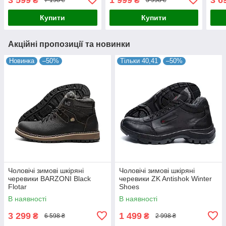
₴
₴
7 198 ₴
3 998 ₴
Купити
Купити
Акційні пропозиції та новинки
Новинка
–50%
Тільки 40,41
–50%
Чоловічі зимові шкіряні
Чоловічі зимові шкіряні
черевики BARZONI Black
черевики ZK Antishok Winter
Flotar
Shoes
В наявності
В наявності
3 299
1 499
₴
₴
6 598 ₴
2 998 ₴