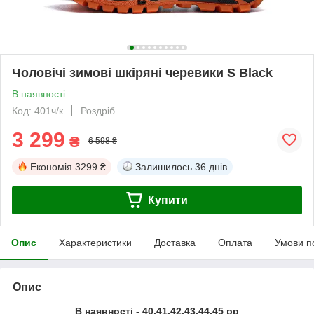
Чоловічі зимові шкіряні черевики S Black
В наявності
Код: 401ч/к
Роздріб
3 299
₴
6 598 ₴
Економія
3299 ₴
Залишилось
36 днів
Купити
Опис
Характеристики
Доставка
Оплата
Умови п
Опис
В наявності - 40,41,42,43,44,45 рр