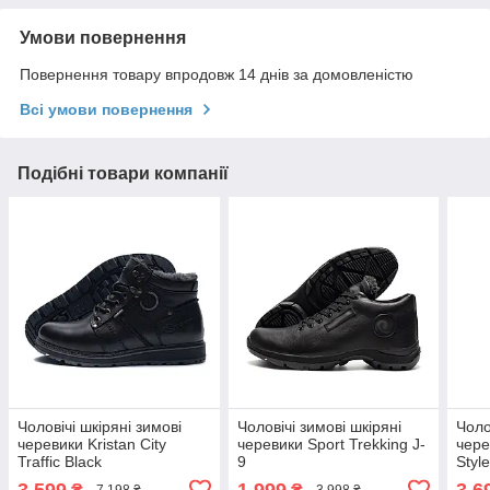
Умови повернення
Повернення товару впродовж 14 днів за домовленістю
Всі умови повернення
Подібні товари компанії
Чоловічі шкіряні зимові
Чоловічі зимові шкіряні
Чоло
черевики Kristan City
черевики Sport Trekking J-
чере
Traffic Black
9
Styl
3 599
1 999
3 6