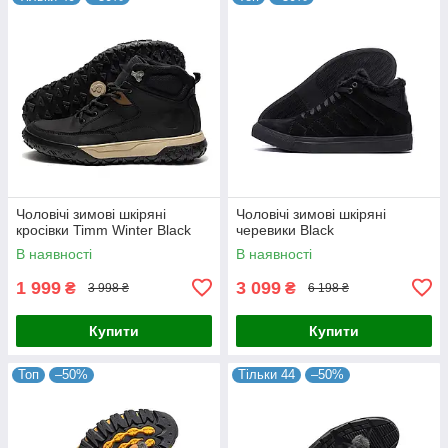
Чоловічі зимові шкіряні
Чоловічі зимові шкіряні
кросівки Timm Winter Black
черевики Black
В наявності
В наявності
1 999
3 099
₴
₴
3 998 ₴
6 198 ₴
Купити
Купити
Топ
–50%
Тільки 44
–50%