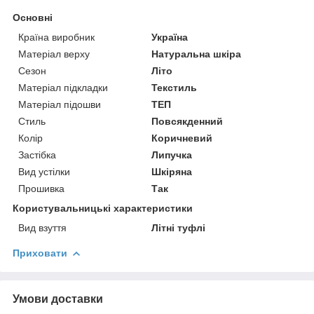
Основні
Країна виробник
Україна
Матеріал верху
Натуральна шкіра
Сезон
Літо
Матеріал підкладки
Текстиль
Матеріал підошви
ТЕП
Стиль
Повсякденний
Колір
Коричневий
Застібка
Липучка
Вид устілки
Шкіряна
Прошивка
Так
Користувальницькі характеристики
Вид взуття
Літні туфлі
Приховати
Умови доставки