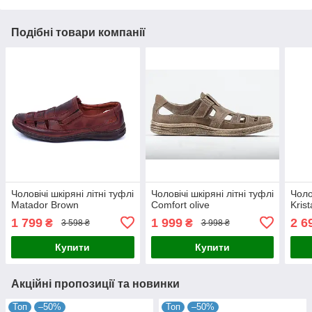
Подібні товари компанії
Чоловічі шкіряні літні туфлі
Чоловічі шкіряні літні туфлі
Чоло
Matador Brown
Comfort olive
Kris
1 799
1 999
2 6
₴
₴
3 598 ₴
3 998 ₴
Купити
Купити
Акційні пропозиції та новинки
Топ
–50%
Топ
–50%