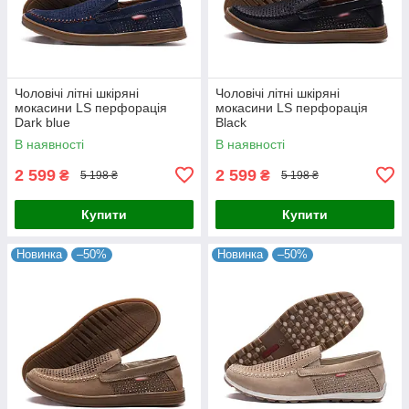
Чоловічі літні шкіряні
Чоловічі літні шкіряні
мокасини LS перфорація
мокасини LS перфорація
Dark blue
Black
В наявності
В наявності
2 599
2 599
₴
₴
5 198 ₴
5 198 ₴
Купити
Купити
Новинка
–50%
Новинка
–50%