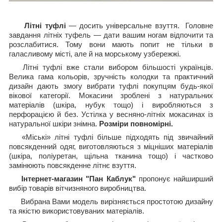
Літні туфлі
— досить універсальне взуття. Головне
завдання літніх туфель — дати вашим ногам відпочити та
розслабитися. Тому вони мають попит не тільки в
галасливому місті, але й на морському узбережжі.
Літні туфлі вже стали вибором більшості українців.
Велика гама кольорів, зручність колодки та практичний
дизайн дають змогу вибрати туфлі покупцям будь-якої
вікової категорії. Мокасини зроблені з натуральних
матеріалів (шкіра, нубук тощо) і виробляються з
перфорацією й без. Устілка у весняно-літніх мокасинах із
натуральної шкіри знімна.
Розміри повномірні.
«Міські» літні туфлі більше підходять під звичайний
повсякденний одяг, виготовляються з міцніших матеріалів
(шкіра, поліуретан, щільна тканина тощо) і частково
замінюють повсякденне літнє взуття.
Інтернет-магазин "Пан Каблук"
пропонує найширший
вибір товарів вітчизняного виробництва.
Вибрана Вами модель вирізняється простотою дизайну
та якістю використовуваних матеріалів.