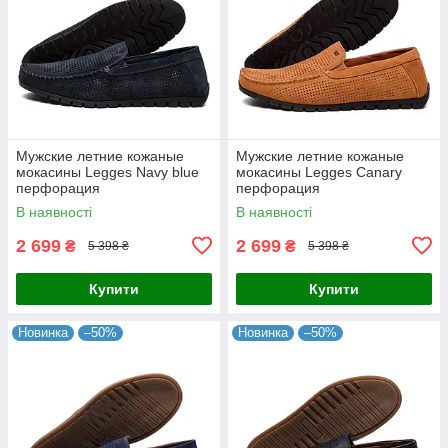
Мужские летние кожаные
Мужские летние кожаные
мокасины Legges Navy blue
мокасины Legges Canary
перфорация
перфорация
В наявності
В наявності
2 699
2 699
₴
₴
5 398 ₴
5 398 ₴
Купити
Купити
Новинка
–50%
Новинка
–50%