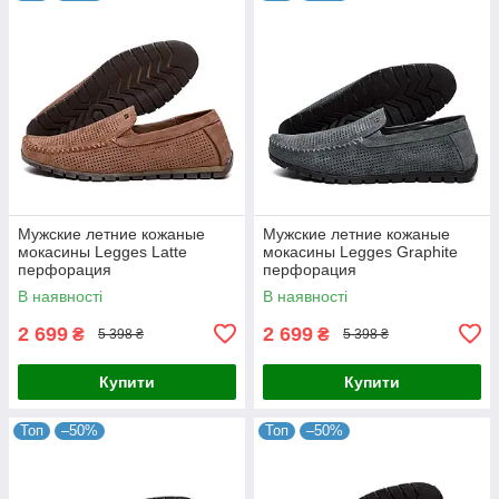
Мужские летние кожаные
Мужские летние кожаные
мокасины Legges Latte
мокасины Legges Graphite
перфорация
перфорация
В наявності
В наявності
2 699
2 699
₴
₴
5 398 ₴
5 398 ₴
Купити
Купити
Топ
–50%
Топ
–50%