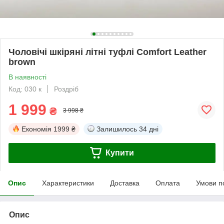
Чоловічі шкіряні літні туфлі Comfort Leather
brown
В наявності
Код: 030 к
Роздріб
1 999
₴
3 998 ₴
Економія
1999 ₴
Залишилось
34 дні
Купити
Опис
Характеристики
Доставка
Оплата
Умови п
Опис