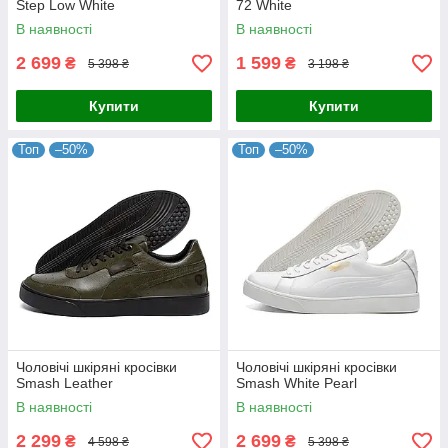
Step Low White
72 White
В наявності
В наявності
2 699
1 599
₴
₴
5 398 ₴
3 198 ₴
Купити
Купити
Топ
–50%
Топ
–50%
Чоловічі шкіряні кросівки
Чоловічі шкіряні кросівки
Smash Leather
Smash White Pearl
В наявності
В наявності
2 299
2 699
₴
₴
4 598 ₴
5 398 ₴