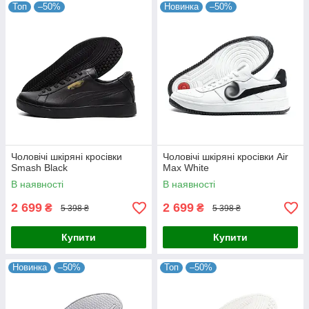
Топ
–50%
Новинка
–50%
Чоловічі шкіряні кросівки
Чоловічі шкіряні кросівки Air
Smash Black
Max White
В наявності
В наявності
2 699
2 699
₴
₴
5 398 ₴
5 398 ₴
Купити
Купити
Новинка
–50%
Топ
–50%