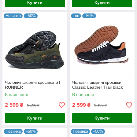
Купити
Купити
Новинка
–50%
Топ
–50%
Чоловічі шкіряні кросівки ST
Чоловічі шкіряні кросівки
RUNNER
Classic Leather Trail black
В наявності
В наявності
2 599
2 599
₴
₴
5 198 ₴
5 198 ₴
Купити
Купити
Новинка
–50%
Новинка
–50%