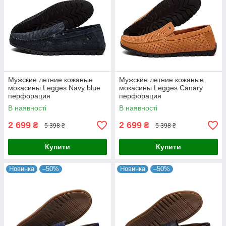
Мужские летние кожаные
Мужские летние кожаные
мокасины Legges Navy blue
мокасины Legges Canary
перфорация
перфорация
В наявності
В наявності
2 699
2 699
₴
₴
5 398 ₴
5 398 ₴
Купити
Купити
Новинка
–50%
Новинка
–50%