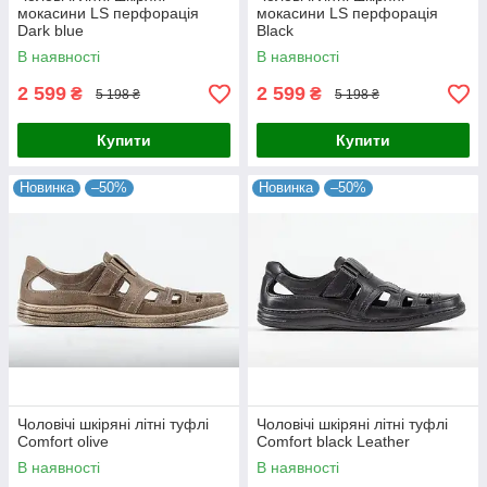
мокасини LS перфорація
мокасини LS перфорація
Dark blue
Black
В наявності
В наявності
2 599
2 599
₴
₴
5 198 ₴
5 198 ₴
Купити
Купити
Новинка
–50%
Новинка
–50%
Чоловічі шкіряні літні туфлі
Чоловічі шкіряні літні туфлі
Comfort olive
Comfort black Leather
В наявності
В наявності