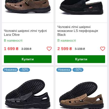
Чоловічі літні шкіряні
Чоловічі шкіряні літні туфлі
мокасини LS перфорація
Lara Olive
Black
В наявності
В наявності
1 699
2 599
₴
₴
3 398 ₴
5 198 ₴
Купити
Купити
Новинка
–50%
Новинка
–50%