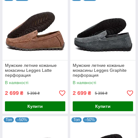
Мужские летние кожаные
Мужские летние кожаные
мокасины Legges Latte
мокасины Legges Graphite
перфорация
перфорация
В наявності
В наявності
2 699
2 699
₴
₴
5 398 ₴
5 398 ₴
Купити
Купити
Топ
–50%
Топ
–50%