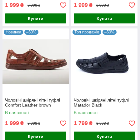
1 999
1 999
₴
₴
3 998 ₴
3 998 ₴
Купити
Купити
Новинка
–50%
Топ продажів
–50%
Чоловічі шкіряні літні туфлі
Чоловічі шкіряні літні туфлі
Comfort Leather brown
Matador Black
В наявності
В наявності
1 999
1 799
₴
₴
3 998 ₴
3 598 ₴
Купити
Купити