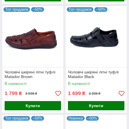
Топ продажів
–50%
Топ продажів
–50%
Чоловічі шкіряні літні туфлі
Чоловічі шкіряні літні туфлі
Matador Brown
Matador Black
В наявності
В наявності
1 799
1 699
₴
₴
3 598 ₴
3 398 ₴
Купити
Купити
Топ продажів
–50%
Новинка
–50%