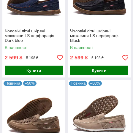
Чоловічі літні шкіряні
Чоловічі літні шкіряні
мокасини LS перфорація
мокасини LS перфорація
Dark blue
Black
В наявності
В наявності
2 599
2 599
₴
₴
5 198 ₴
5 198 ₴
Купити
Купити
Новинка
–50%
Новинка
–50%